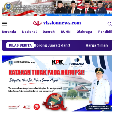
Loncat
ke
konten
Menu
Mobile
Beranda
Nasional
Daerah
BUMN
Olahraga
Pendidik
aya FC Borong Juara 1 dan 3
KILAS BERITA
Harga Timah Turun, Aktivit