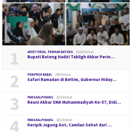
1
ADVETORIAL
,
PEMKAB BATENG
10223 Dilihat
Bupati Bateng Hadiri Tabligh Akbar Perin…
2
PEMPROV BABEL
2393 Dilihat
Safari Ramadan di Beltim, Gubernur Hiday…
3
PANGKALPINANG
2114 Dilihat
Reuni Akbar SMA Muhammadiyah Ke-57, Didi…
4
PANGKALPINANG
2072 Dilihat
Keripik Jagung Asri, Camilan Sehat dari …