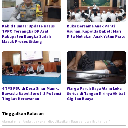
Kabid Humas: Update Kasus
Buka Bersama Anak Panti
TPPO Tersangka DP Asal
Asuhan, Kapolda Babel : Mari
Kabupaten Bangka Sudah
Kita Muliakan Anak Yatim Piatu
Masuk Proses Sidang
4 TPS PSU di Desa Sinar Manik,
Warga Paruh Baya Alami Luka
Bawaslu Babel Soroti 3 Potensi
Serius di Tangan Kirinya Akibat
Tingkat Kerawanan
Gigitan Buaya
Tinggalkan Balasan
Alamat email Anda tidak akan dipublikasikan.
Ruas yang wajib ditandai
*