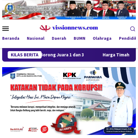
Loncat
ke
konten
Menu
Mobile
Beranda
Nasional
Daerah
BUMN
Olahraga
Pendidik
 FC Borong Juara 1 dan 3
KILAS BERITA
Harga Timah Turun, Aktivitas 