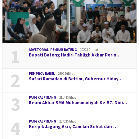
1
ADVETORIAL
,
PEMKAB BATENG
10223 Dilihat
Bupati Bateng Hadiri Tabligh Akbar Perin…
2
PEMPROV BABEL
2392 Dilihat
Safari Ramadan di Beltim, Gubernur Hiday…
3
PANGKALPINANG
2114 Dilihat
Reuni Akbar SMA Muhammadiyah Ke-57, Didi…
4
PANGKALPINANG
2072 Dilihat
Keripik Jagung Asri, Camilan Sehat dari …