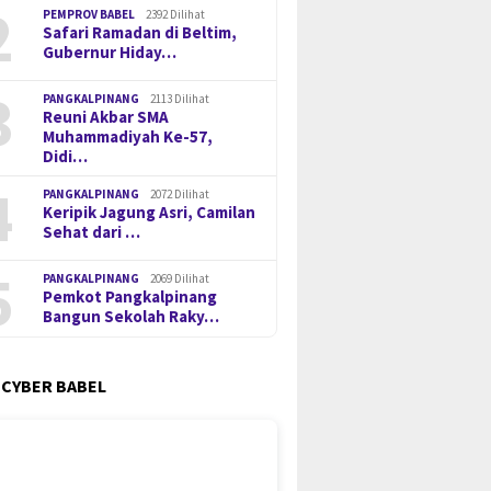
2
PEMPROV BABEL
2392 Dilihat
Safari Ramadan di Beltim,
Gubernur Hiday…
3
PANGKALPINANG
2113 Dilihat
Reuni Akbar SMA
Muhammadiyah Ke-57,
Didi…
4
PANGKALPINANG
2072 Dilihat
Keripik Jagung Asri, Camilan
Sehat dari …
5
PANGKALPINANG
2069 Dilihat
Pemkot Pangkalpinang
Bangun Sekolah Raky…
 CYBER BABEL