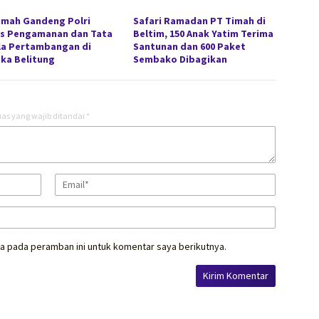
imah Gandeng Polri
Safari Ramadan PT Timah di
s Pengamanan dan Tata
Beltim, 150 Anak Yatim Terima
la Pertambangan di
Santunan dan 600 Paket
ka Belitung
Sembako Dibagikan
as yang wajib ditandai
*
a pada peramban ini untuk komentar saya berikutnya.