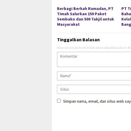
Berbagi Berkah Ramadan, PT
PT T
Timah Salurkan 150 Paket
Baha
Sembako dan 500 Takjil untuk
Kelo
Masyarakat
Bang
Tinggalkan Balasan
Alamat email Anda tidak akan dipublikasikan.
Ru
Simpan nama, email, dan situs web say