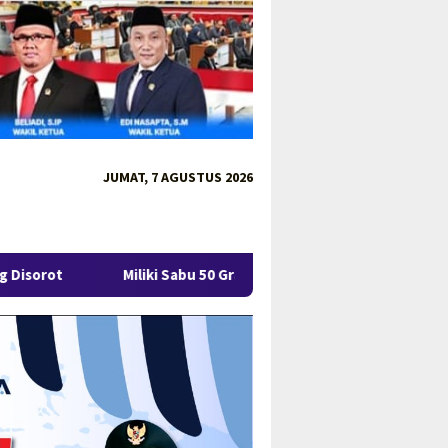
JUMAT, 7 AGUSTUS 2026
liki Sabu 50 Gram, IRT di Pangkalpinang Ditangkap Ditresnarkoba