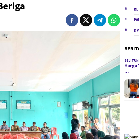
Beriga
BE
PA
DP
BERIT
BELITUN
Harga 
…