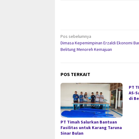
Navigasi
Pos sebelumnya
Dimasa Kepemimpinan Erzaldi Ekonomi Ba
pos
Belitung Menoreh Kemajuan
POS TERKAIT
PT T
AS-S
di B
PT Timah Salurkan Bantuan
Fasilitas untuk Karang Taruna
Sinar Bulan