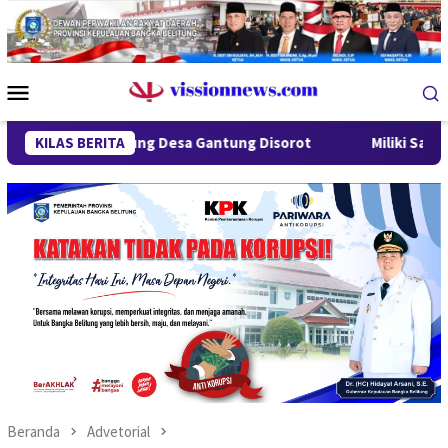
Loncat
ke
konten
Menu
Mobile
 Lindung Desa Gantung Disorot
KILAS BERITA
Miliki Sabu 50 Gram, IRT 
Beranda
Advetorial