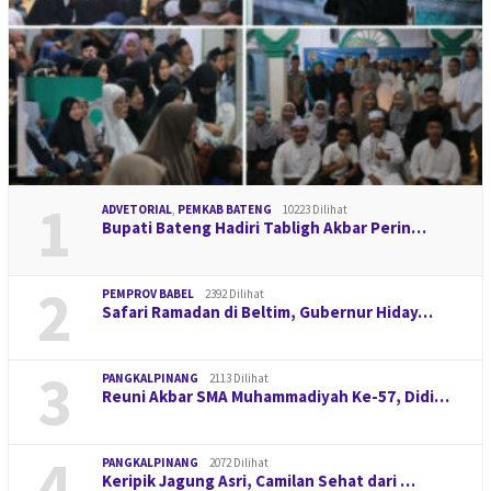
1
ADVETORIAL
,
PEMKAB BATENG
10223 Dilihat
Bupati Bateng Hadiri Tabligh Akbar Perin…
2
PEMPROV BABEL
2392 Dilihat
Safari Ramadan di Beltim, Gubernur Hiday…
3
PANGKALPINANG
2113 Dilihat
Reuni Akbar SMA Muhammadiyah Ke-57, Didi…
4
PANGKALPINANG
2072 Dilihat
Keripik Jagung Asri, Camilan Sehat dari …