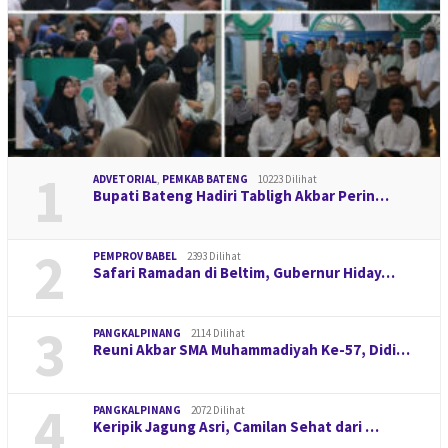
1
ADVETORIAL
,
PEMKAB BATENG
10223 Dilihat
Bupati Bateng Hadiri Tabligh Akbar Perin…
2
PEMPROV BABEL
2393 Dilihat
Safari Ramadan di Beltim, Gubernur Hiday…
3
PANGKALPINANG
2114 Dilihat
Reuni Akbar SMA Muhammadiyah Ke-57, Didi…
4
PANGKALPINANG
2072 Dilihat
Keripik Jagung Asri, Camilan Sehat dari …