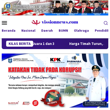
Loncat
ke
konten
Menu
Mobile
Beranda
Nasional
Daerah
BUMN
Olahraga
Pendidik
orong Juara 1 dan 3
KILAS BERITA
Harga Timah Turun, Aktivitas Tamba