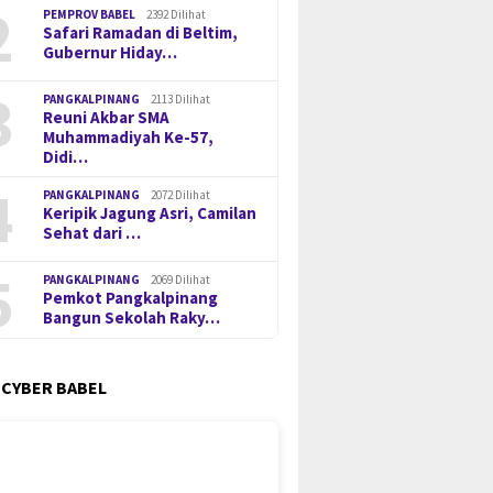
2
PEMPROV BABEL
2392 Dilihat
Safari Ramadan di Beltim,
Gubernur Hiday…
3
PANGKALPINANG
2113 Dilihat
Reuni Akbar SMA
Muhammadiyah Ke-57,
Didi…
4
PANGKALPINANG
2072 Dilihat
Keripik Jagung Asri, Camilan
Sehat dari …
5
PANGKALPINANG
2069 Dilihat
Pemkot Pangkalpinang
Bangun Sekolah Raky…
 CYBER BABEL