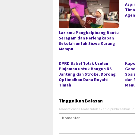
Aspir
Tima
Agen
Lazismu Pangkalpinang Bantu
Seragam dan Perlengkapan
Sekolah untuk Siswa Kurang
Mampu
DPRD Babel Tolak Usulan
Kapo
Pinjaman untuk Bangun RS
Gan
Jantung dan Stroke, Dorong
Sosi
Optimalkan Dana Royalti
dan 
Timah
Menu
Tinggalkan Balasan
Alamat email Anda tidak akan dipublikasikan.
Ru