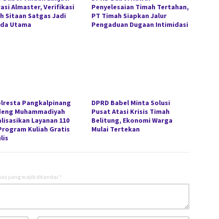
asi Almaster, Verifikasi
Penyelesaian Timah Tertahan,
h Sitaan Satgas Jadi
PT Timah Siapkan Jalur
da Utama
Pengaduan Dugaan Intimidasi
lresta Pangkalpinang
DPRD Babel Minta Solusi
deng Muhammadiyah
Pusat Atasi Krisis Timah
alisasikan Layanan 110
Belitung, Ekonomi Warga
Program Kuliah Gratis
Mulai Tertekan
lis
as yang wajib ditandai
*