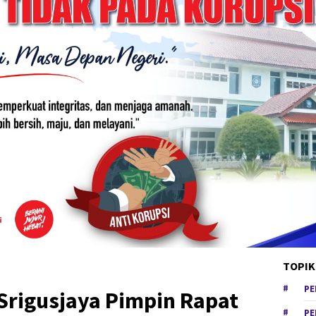
TOPIK
PE
Srigusjaya Pimpin Rapat
PE