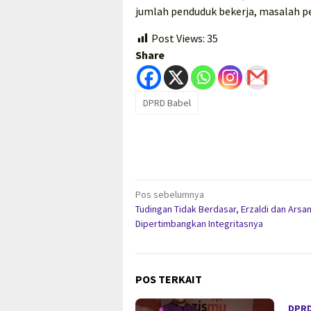
jumlah penduduk bekerja, masalah p
Post Views:
35
Share
DPRD Babel
Navigasi
Pos sebelumnya
Tudingan Tidak Berdasar, Erzaldi dan Arsan
pos
Dipertimbangkan Integritasnya
POS TERKAIT
DPRD