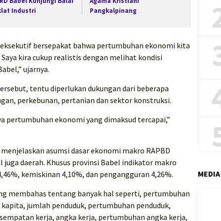
RD Babel Kunjungi Balai
Agama Kristiani
klat Industri
Pangkalpinang
 eksekutif bersepakat bahwa pertumbuhan ekonomi kita
Saya kira cukup realistis dengan melihat kondisi
abel,” ujarnya.
ersebut, tentu diperlukan dukungan dari beberapa
ngan, perkebunan, pertanian dan sektor konstruksi.
aya pertumbuhan ekonomi yang dimaksud tercapai,”
ry menjelaskan asumsi dasar ekonomi makro RAPBD
 juga daerah. Khusus provinsi Babel indikator makro
MEDIA
,46%, kemiskinan 4,10%, dan pengangguran 4,26%.
yang membahas tentang banyak hal seperti, pertumbuhan
 kapita, jumlah penduduk, pertumbuhan penduduk,
kesempatan kerja, angka kerja, pertumbuhan angka kerja,