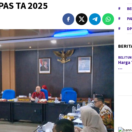
PAS TA 2025
BE
PA
DP
BERIT
BELITUN
Harga 
…