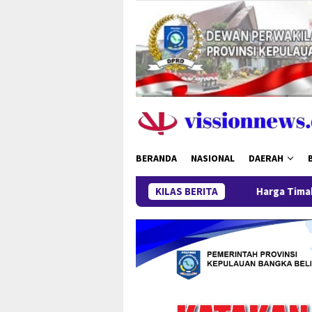
Loncat
ke
konten
BERANDA
NASIONAL
DAERAH
KILAS BERITA
Harga Timah Turun, Aktivitas 