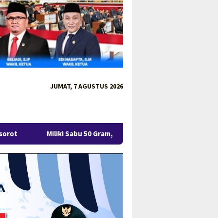
JUMAT, 7 AGUSTUS 2026
 Sabu 50 Gram, IRT di Pangkalpinang Ditangkap Ditresnarkoba Pol