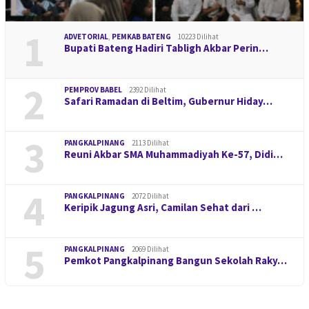
1
ADVETORIAL
,
PEMKAB BATENG
10223 Dilihat
Bupati Bateng Hadiri Tabligh Akbar Perin…
2
PEMPROV BABEL
2392 Dilihat
Safari Ramadan di Beltim, Gubernur Hiday…
3
PANGKALPINANG
2113 Dilihat
Reuni Akbar SMA Muhammadiyah Ke-57, Didi…
4
PANGKALPINANG
2072 Dilihat
Keripik Jagung Asri, Camilan Sehat dari …
5
PANGKALPINANG
2069 Dilihat
Pemkot Pangkalpinang Bangun Sekolah Raky…