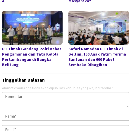
AL
Masyarakat
PT Timah Gandeng Polri Bahas
Safari Ramadan PT Timah di
Pengamanan dan Tata Kelola
Beltim, 150 Anak Yatim Terima
Pertambangan di Bangka
Santunan dan 600 Paket
Belitung
Sembako Dibagikan
Tinggalkan Balasan
Alamat email Anda tidak akan dipublikasikan.
Ruas yang wajib ditandai
*