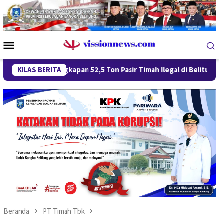
Loncat
ke
konten
Menu
Mobile
ungkapan 52,5 Ton Pasir Timah Ilegal di Belitung Berlanjut, Em
KILAS BERITA
Beranda
PT Timah Tbk