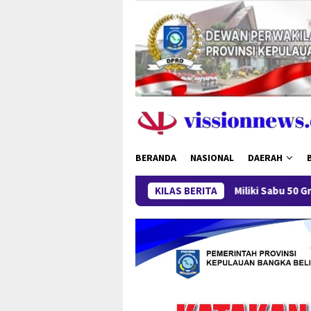
Loncat
ke
konten
BERANDA
NASIONAL
DAERAH
Miliki Sabu 50 Gram, IRT di Pangkalp
KILAS BERITA