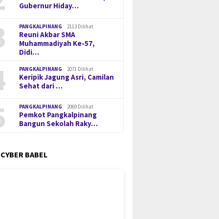
Gubernur Hiday…
3
PANGKALPINANG
2113 Dilihat
Reuni Akbar SMA
Muhammadiyah Ke-57,
Didi…
4
PANGKALPINANG
2071 Dilihat
Keripik Jagung Asri, Camilan
Sehat dari …
5
PANGKALPINANG
2069 Dilihat
Pemkot Pangkalpinang
Bangun Sekolah Raky…
 CYBER BABEL