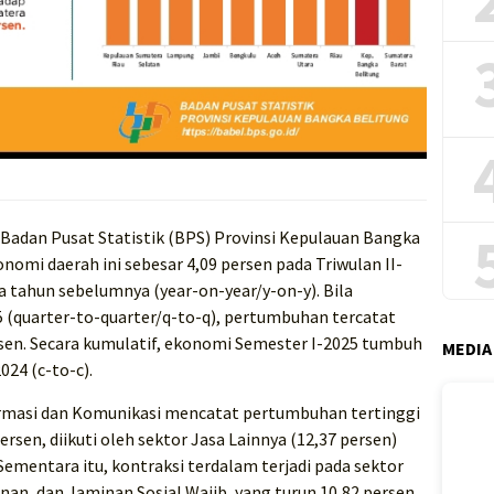
Badan Pusat Statistik (BPS) Provinsi Kepulauan Bangka
mi daerah ini sebesar 4,09 persen pada Triwulan II-
 tahun sebelumnya (year-on-year/y-on-y). Bila
 (quarter-to-quarter/q-to-q), pertumbuhan tercatat
ersen. Secara kumulatif, ekonomi Semester I-2025 tumbuh
MEDIA
24 (c-to-c).
formasi dan Komunikasi mencatat pertumbuhan tertinggi
ersen, diikuti oleh sektor Jasa Lainnya (12,37 persen)
Sementara itu, kontraksi terdalam terjadi pada sektor
an, dan Jaminan Sosial Wajib, yang turun 10,82 persen,