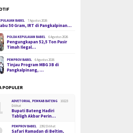
OTIF
EPULAUAN BABEL
7 Agustus 2026
 Sabu 50 Gram, IRT di Pangkalpinan…
POLDA KEPULAUAN BABEL
6 Agustus 2026
Pengungkapan 52,5 Ton Pasir
Timah Ilegal…
PEMPROV BABEL
6 Agustus 2026
Tinjau Program MBG 3B di
Pangkalpinang, …
A POPULER
1
ADVETORIAL
,
PEMKAB BATENG
10223
Dilihat
Bupati Bateng Hadiri
Tabligh Akbar Perin…
2
PEMPROV BABEL
2392 Dilihat
Safari Ramadan di Beltim,