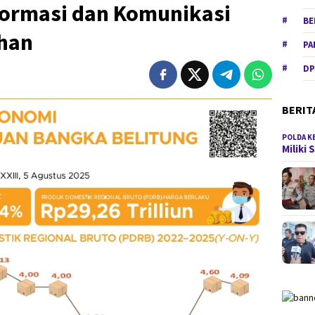
nformasi dan Komunikasi
BE
han
PA
DP
BERIT
POLDA K
Miliki