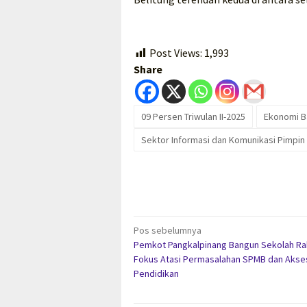
Post Views:
1,993
Share
09 Persen Triwulan II-2025
Ekonomi B
Sektor Informasi dan Komunikasi Pimpi
Navigasi
Pos sebelumnya
Pemkot Pangkalpinang Bangun Sekolah Ra
pos
Fokus Atasi Permasalahan SPMB dan Akse
Pendidikan