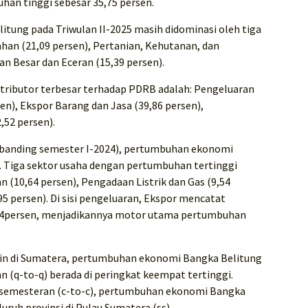
an tinggi sebesar 35,75 persen.
tung pada Triwulan II-2025 masih didominasi oleh tiga
ahan (21,09 persen), Pertanian, Kehutanan, dan
an Besar dan Eceran (15,39 persen).
ntributor terbesar terhadap PDRB adalah: Pengeluaran
), Ekspor Barang dan Jasa (39,86 persen),
52 persen).
dibanding semester I-2024), pertumbuhan ekonomi
. Tiga sektor usaha dengan pertumbuhan tertinggi
(10,64 persen), Pengadaan Listrik dan Gas (9,54
95 persen). Di sisi pengeluaran, Ekspor mencatat
,34persen, menjadikannya motor utama pertumbuhan
lain di Sumatera, pertumbuhan ekonomi Bangka Belitung
an (q-to-q) berada di peringkat keempat tertinggi.
 semesteran (c-to-c), pertumbuhan ekonomi Bangka
luruh provinsi di Pulau Sumatera.(ss)