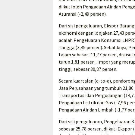
diikuti oleh Pengadaan Air dan Peng
Asuransi (-2,49 persen).
Dari sisi pengeluaran, Ekspor Bara
ekonomi dengan lonjakan 27,43 perse
adalah Pengeluaran Konsumsi LNPRT
Tangga (3,45 persen). Sebaliknya,
tajam sebesar -11,77 persen, disus
turun 1,81 persen . Impor yang me
tinggi, sebesar 30,87 persen.
Secara kuartalan (q-to-q), pendor
Jasa Perusahaan yang tumbuh 21,86 p
Transportasi dan Pergudangan (14,77 p
Pengadaan Listrik dan Gas (-7,96 per
Pengadaan Air dan Limbah (-1,77 per
Dari sisi pengeluaran, Pengeluaran
sebesar 25,78 persen, diikuti Ekspor