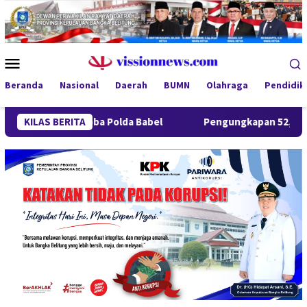
Loncat
ke
konten
Menu
Mobile
Beranda
Nasional
Daerah
BUMN
Olahraga
Pendidik
arkoba Polda Babel
KILAS BERITA
Pengungkapan 52,5 Ton Pasir Timah Il