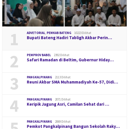
1
ADVETORIAL
,
PEMKAB BATENG
10223 Dilihat
Bupati Bateng Hadiri Tabligh Akbar Perin…
2
PEMPROV BABEL
2392 Dilihat
Safari Ramadan di Beltim, Gubernur Hiday…
3
PANGKALPINANG
2113 Dilihat
Reuni Akbar SMA Muhammadiyah Ke-57, Didi…
4
PANGKALPINANG
2071 Dilihat
Keripik Jagung Asri, Camilan Sehat dari …
5
PANGKALPINANG
2069 Dilihat
Pemkot Pangkalpinang Bangun Sekolah Raky…