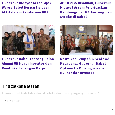
Gubernur Hidayat Arsani Ajak
APBD 2025 Disahkan, Gubernur
Warga Babel Berpartisipasi
Hidayat Arsani Prioritaskan
Aktif dalam Pendataan BPS
Pembangunan RS Jantung dan
Stroke di Babel
Gubernur Babel Tantang Calon
Resmikan Lempah & Seafood
Alumni UBB Jadi Inovator dan
Ketapang, Gubernur Babel
Pembuka Lapangan Kerja
Optimistis Dorong Wisata
Kuliner dan Investasi
Tinggalkan Balasan
Alamat email Anda tidak akan dipublikasikan.
Ruas yang wajib ditandai
*