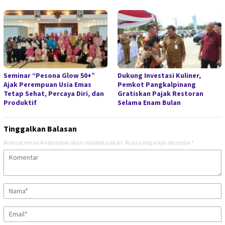
Seminar “Pesona Glow 50+”
Dukung Investasi Kuliner,
Ajak Perempuan Usia Emas
Pemkot Pangkalpinang
Tetap Sehat, Percaya Diri, dan
Gratiskan Pajak Restoran
Produktif
Selama Enam Bulan
Tinggalkan Balasan
Alamat email Anda tidak akan dipublikasikan.
Ruas yang wajib ditandai
*