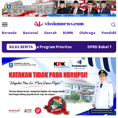
Loncat
ke
konten
Menu
Mobile
Beranda
Nasional
Daerah
BUMN
Olahraga
Pendidik
mi Jaga Program Prioritas
KILAS BERITA
DPRD Babel Tekankan Respons