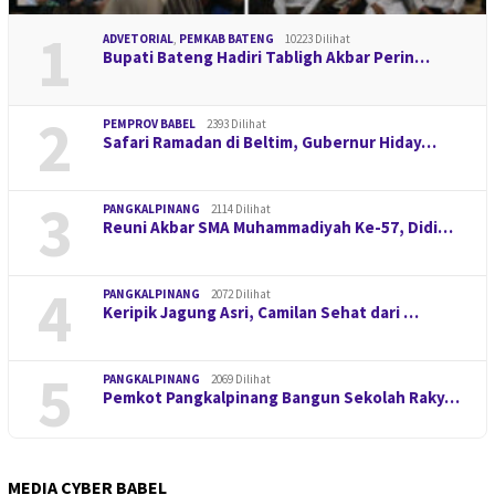
1
ADVETORIAL
,
PEMKAB BATENG
10223 Dilihat
Bupati Bateng Hadiri Tabligh Akbar Perin…
2
PEMPROV BABEL
2393 Dilihat
Safari Ramadan di Beltim, Gubernur Hiday…
3
PANGKALPINANG
2114 Dilihat
Reuni Akbar SMA Muhammadiyah Ke-57, Didi…
4
PANGKALPINANG
2072 Dilihat
Keripik Jagung Asri, Camilan Sehat dari …
5
PANGKALPINANG
2069 Dilihat
Pemkot Pangkalpinang Bangun Sekolah Raky…
MEDIA CYBER BABEL