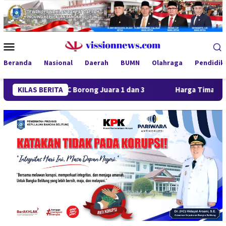
Loncat
ke
konten
Menu
Mobile
Beranda
Nasional
Daerah
BUMN
Olahraga
Pendidik
Jaya FC Borong Juara 1 dan 3
KILAS BERITA
Harga Timah Turun, Aktivi