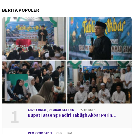
BERITA POPULER
1
ADVETORIAL
,
PEMKAB BATENG
10223 Dilihat
Bupati Bateng Hadiri Tabligh Akbar Perin…
PEMPROV BABEL
2392 Dilihat