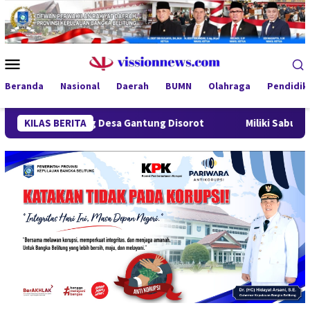
Loncat
ke
konten
Menu
Mobile
Beranda
Nasional
Daerah
BUMN
Olahraga
Pendidik
dung Desa Gantung Disorot
KILAS BERITA
Miliki Sabu 50 Gram, IRT di 