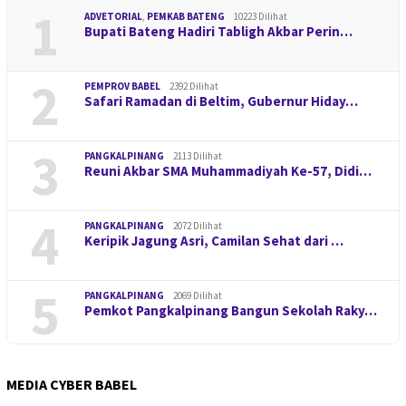
1
ADVETORIAL
,
PEMKAB BATENG
10223 Dilihat
Bupati Bateng Hadiri Tabligh Akbar Perin…
2
PEMPROV BABEL
2392 Dilihat
Safari Ramadan di Beltim, Gubernur Hiday…
3
PANGKALPINANG
2113 Dilihat
Reuni Akbar SMA Muhammadiyah Ke-57, Didi…
4
PANGKALPINANG
2072 Dilihat
Keripik Jagung Asri, Camilan Sehat dari …
5
PANGKALPINANG
2069 Dilihat
Pemkot Pangkalpinang Bangun Sekolah Raky…
MEDIA CYBER BABEL