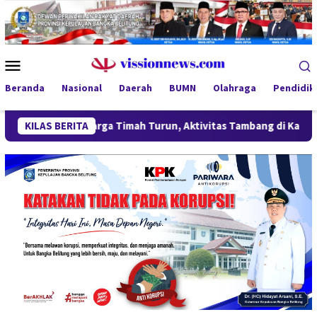
Loncat
ke
konten
Menu
Mobile
Beranda
Nasional
Daerah
BUMN
Olahraga
Pendidik
Harga Timah Turun, Aktivitas Tambang di Kawasan Lindung 
KILAS BERITA