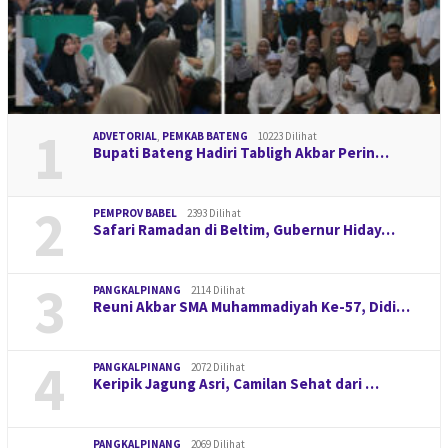
1
ADVETORIAL
,
PEMKAB BATENG
10223 Dilihat
Bupati Bateng Hadiri Tabligh Akbar Perin…
2
PEMPROV BABEL
2393 Dilihat
Safari Ramadan di Beltim, Gubernur Hiday…
3
PANGKALPINANG
2114 Dilihat
Reuni Akbar SMA Muhammadiyah Ke-57, Didi…
4
PANGKALPINANG
2072 Dilihat
Keripik Jagung Asri, Camilan Sehat dari …
PANGKALPINANG
2069 Dilihat