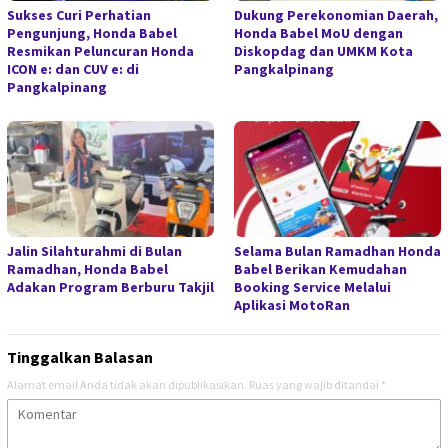
Sukses Curi Perhatian
Dukung Perekonomian Daerah,
Pengunjung, Honda Babel
Honda Babel MoU dengan
Resmikan Peluncuran Honda
Diskopdag dan UMKM Kota
ICON e: dan CUV e: di
Pangkalpinang
Pangkalpinang
Jalin Silahturahmi di Bulan
Selama Bulan Ramadhan Honda
Ramadhan, Honda Babel
Babel Berikan Kemudahan
Adakan Program Berburu Takjil
Booking Service Melalui
Aplikasi MotoRan
Tinggalkan Balasan
Alamat email Anda tidak akan dipublikasikan.
Ruas yang wajib ditandai
*