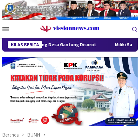
Loncat
ke
konten
Menu
Mobile
Lindung Desa Gantung Disorot
KILAS BERITA
Miliki Sabu 50 Gram, IRT d
Beranda
BUMN