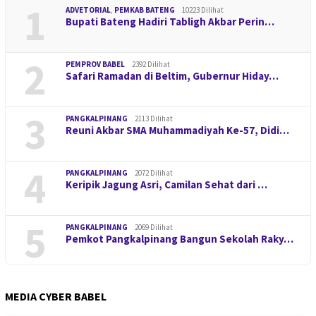
1
ADVETORIAL
,
PEMKAB BATENG
10223 Dilihat
Bupati Bateng Hadiri Tabligh Akbar Perin…
2
PEMPROV BABEL
2392 Dilihat
Safari Ramadan di Beltim, Gubernur Hiday…
3
PANGKALPINANG
2113 Dilihat
Reuni Akbar SMA Muhammadiyah Ke-57, Didi…
4
PANGKALPINANG
2072 Dilihat
Keripik Jagung Asri, Camilan Sehat dari …
5
PANGKALPINANG
2069 Dilihat
Pemkot Pangkalpinang Bangun Sekolah Raky…
MEDIA CYBER BABEL