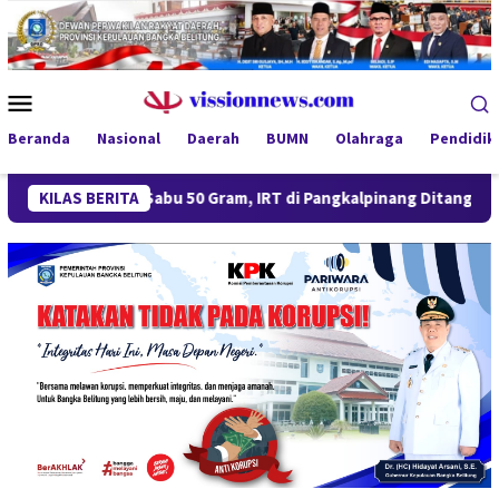
Loncat
ke
konten
Menu
Mobile
Beranda
Nasional
Daerah
BUMN
Olahraga
Pendidik
Miliki Sabu 50 Gram, IRT di Pangkalpinang Ditangkap Ditresnarko
KILAS BERITA