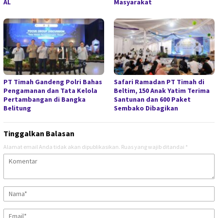
AL
Masyarakat
PT Timah Gandeng Polri Bahas
Safari Ramadan PT Timah di
Pengamanan dan Tata Kelola
Beltim, 150 Anak Yatim Terima
Pertambangan di Bangka
Santunan dan 600 Paket
Belitung
Sembako Dibagikan
Tinggalkan Balasan
Alamat email Anda tidak akan dipublikasikan.
Ruas yang wajib ditandai
*