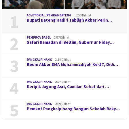
1
ADVETORIAL
,
PEMKAB BATENG
10223 Dilihat
Bupati Bateng Hadiri Tabligh Akbar Perin…
2
PEMPROV BABEL
2393 Dilihat
Safari Ramadan di Beltim, Gubernur Hiday…
3
PANGKALPINANG
2114 Dilihat
Reuni Akbar SMA Muhammadiyah Ke-57, Didi…
4
PANGKALPINANG
2072 Dilihat
Keripik Jagung Asri, Camilan Sehat dari …
5
PANGKALPINANG
2069 Dilihat
Pemkot Pangkalpinang Bangun Sekolah Raky…