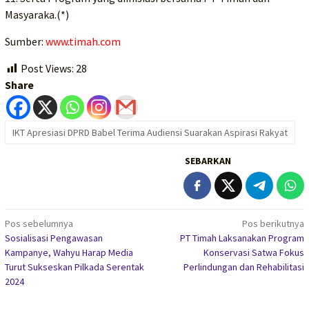
Masyaraka.(*)
Sumber:
www.timah.com
Post Views:
28
Share
IKT Apresiasi DPRD Babel Terima Audiensi Suarakan Aspirasi Rakyat
SEBARKAN
Navigasi
Pos sebelumnya
Pos berikutnya
Sosialisasi Pengawasan
PT Timah Laksanakan Program
pos
Kampanye, Wahyu Harap Media
Konservasi Satwa Fokus
Turut Sukseskan Pilkada Serentak
Perlindungan dan Rehabilitasi
2024