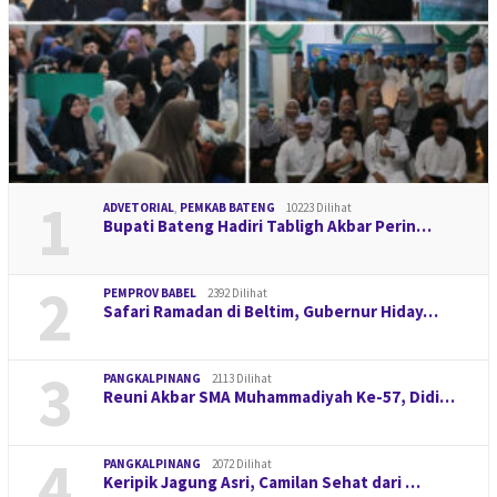
1
ADVETORIAL
,
PEMKAB BATENG
10223 Dilihat
Bupati Bateng Hadiri Tabligh Akbar Perin…
2
PEMPROV BABEL
2392 Dilihat
Safari Ramadan di Beltim, Gubernur Hiday…
3
PANGKALPINANG
2113 Dilihat
Reuni Akbar SMA Muhammadiyah Ke-57, Didi…
4
PANGKALPINANG
2072 Dilihat
Keripik Jagung Asri, Camilan Sehat dari …