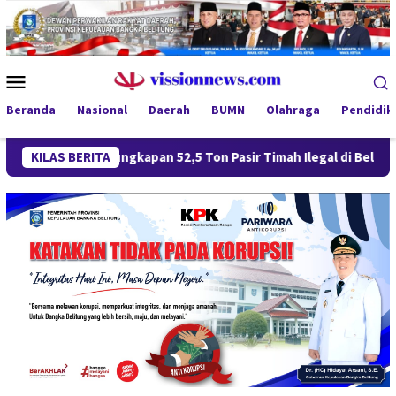
Loncat
ke
konten
Menu
Mobile
Beranda
Nasional
Daerah
BUMN
Olahraga
Pendidik
Pengungkapan 52,5 Ton Pasir Timah Ilegal di Belitung Berlanju
KILAS BERITA