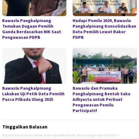
Bawaslu Pangkalpinang
Hadapi Pemilu 2029, Bawaslu
Temukan Dugaan Pemilih
Pangkalpinang Konsolidasikan
Ganda Berdasarkan NIK Saat
Data Pemilih Lewat Rakor
Pengawasan PDPB
PDPB
Bawaslu Pangkalpinang
Bawaslu dan Pramuka
Lakukan Uji Petik Data Pemilih
Pangkalpinang Bentuk Saka
Pasca Pilkada Ulang 2025
Adhyasta untuk Perkuat
Pengawasan Pemilu
Partisipatif
Tinggalkan Balasan
Alamat email Anda tidak akan dipublikasikan.
Ruas yang wajib ditandai
*