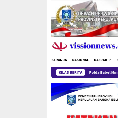
Loncat
ke
konten
BERANDA
NASIONAL
DAERAH
KILAS BERITA
Polda Babel Minta Publik Tak Be