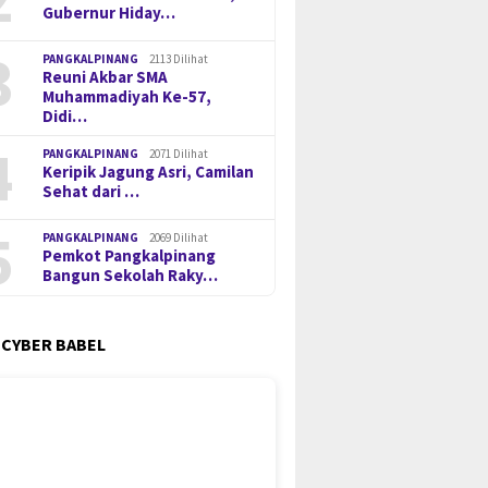
Gubernur Hiday…
3
PANGKALPINANG
2113 Dilihat
Reuni Akbar SMA
Muhammadiyah Ke-57,
Didi…
4
PANGKALPINANG
2071 Dilihat
Keripik Jagung Asri, Camilan
Sehat dari …
5
PANGKALPINANG
2069 Dilihat
Pemkot Pangkalpinang
Bangun Sekolah Raky…
 CYBER BABEL