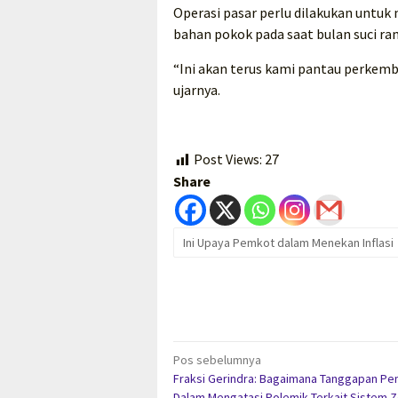
Operasi pasar perlu dilakukan unt
bahan pokok pada saat bulan suci ram
“Ini akan terus kami pantau perkemb
ujarnya.
Post Views:
27
Share
Ini Upaya Pemkot dalam Menekan Inflasi
Navigasi
Pos sebelumnya
Fraksi Gerindra: Bagaimana Tanggapan Pe
pos
Dalam Mengatasi Polemik Terkait Sistem Z