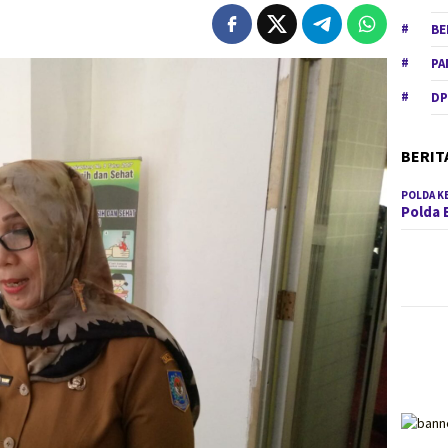
BE
PA
DP
BERIT
POLDA K
Polda 