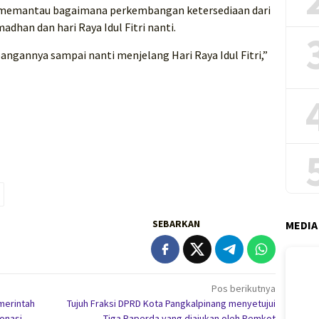
uk memantau bagaimana perkembangan ketersediaan dari
adhan dan hari Raya Idul Fitri nanti.
angannya sampai nanti menjelang Hari Raya Idul Fitri,”
SEBARKAN
MEDIA
Pos berikutnya
merintah
Tujuh Fraksi DPRD Kota Pangkalpinang menyetujui
onasi
Tiga Raperda yang diajukan oleh Pemkot