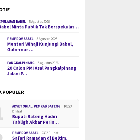
OTIF
EPULAUAN BABEL
5 Agustus 2026
Babel Minta Publik Tak Berspekulas…
PEMPROV BABEL
5 Agustus 2026
Menteri Wihaji Kunjungi Babel,
Gubernur …
PANGKALPINANG
5 Agustus 2026
20 Calon PMI Asal Pangkalpinang
Jalani P…
A POPULER
1
ADVETORIAL
,
PEMKAB BATENG
10223
Dilihat
Bupati Bateng Hadiri
Tabligh Akbar Perin…
2
PEMPROV BABEL
2392 Dilihat
Safari Ramadan di Beltim,