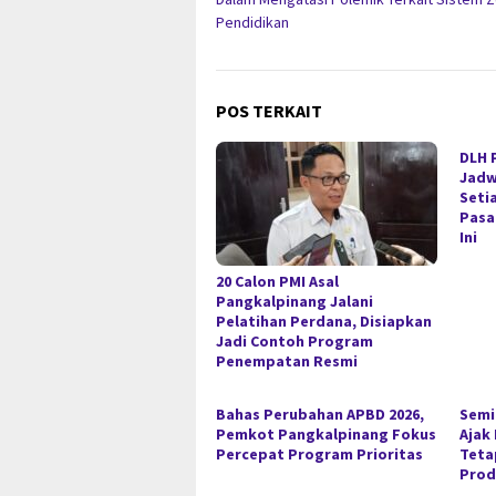
Pendidikan
POS TERKAIT
DLH 
Jadw
Seti
Pasa
Ini
20 Calon PMI Asal
Pangkalpinang Jalani
Pelatihan Perdana, Disiapkan
Jadi Contoh Program
Penempatan Resmi
Bahas Perubahan APBD 2026,
Semi
Pemkot Pangkalpinang Fokus
Ajak
Percepat Program Prioritas
Teta
Prod