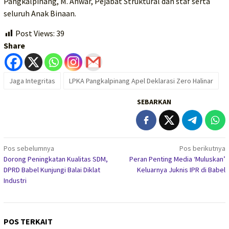
Pangkalpinang, M. Anwar, Pejabat Struktural dan staf serta
seluruh Anak Binaan.
Post Views:
39
Share
Jaga Integritas
LPKA Pangkalpinang Apel Deklarasi Zero Halinar
SEBARKAN
Navigasi
Pos sebelumnya
Pos berikutnya
Dorong Peningkatan Kualitas SDM,
Peran Penting Media ‘Muluskan’
pos
DPRD Babel Kunjungi Balai Diklat
Keluarnya Juknis IPR di Babel
Industri
POS TERKAIT