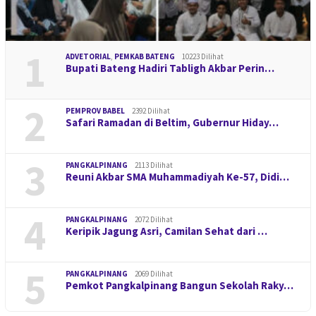
1
ADVETORIAL
,
PEMKAB BATENG
10223 Dilihat
Bupati Bateng Hadiri Tabligh Akbar Perin…
2
PEMPROV BABEL
2392 Dilihat
Safari Ramadan di Beltim, Gubernur Hiday…
3
PANGKALPINANG
2113 Dilihat
Reuni Akbar SMA Muhammadiyah Ke-57, Didi…
4
PANGKALPINANG
2072 Dilihat
Keripik Jagung Asri, Camilan Sehat dari …
5
PANGKALPINANG
2069 Dilihat
Pemkot Pangkalpinang Bangun Sekolah Raky…