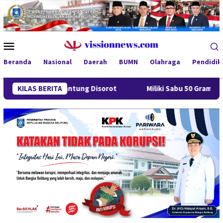
Loncat
ke
konten
Menu
Mobile
Beranda
Nasional
Daerah
BUMN
Olahraga
Pendidik
a Gantung Disorot
KILAS BERITA
Miliki Sabu 50 Gram, IRT di Pangkalpi