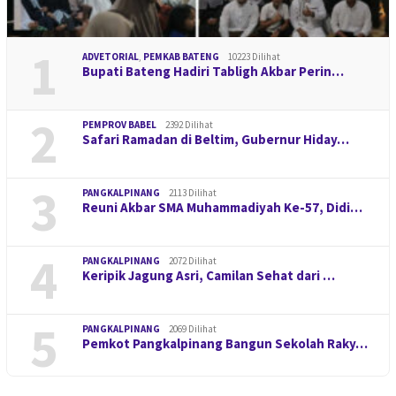
1
ADVETORIAL
,
PEMKAB BATENG
10223 Dilihat
Bupati Bateng Hadiri Tabligh Akbar Perin…
2
PEMPROV BABEL
2392 Dilihat
Safari Ramadan di Beltim, Gubernur Hiday…
3
PANGKALPINANG
2113 Dilihat
Reuni Akbar SMA Muhammadiyah Ke-57, Didi…
4
PANGKALPINANG
2072 Dilihat
Keripik Jagung Asri, Camilan Sehat dari …
5
PANGKALPINANG
2069 Dilihat
Pemkot Pangkalpinang Bangun Sekolah Raky…