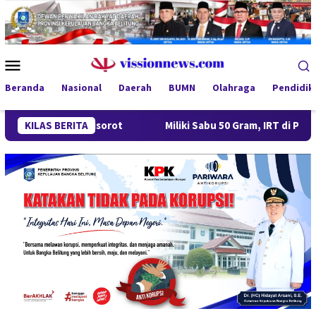
Loncat
ke
konten
Menu
Mobile
Beranda
Nasional
Daerah
BUMN
Olahraga
Pendidik
 Disorot
KILAS BERITA
Miliki Sabu 50 Gram, IRT di Pangkalpinang Ditan