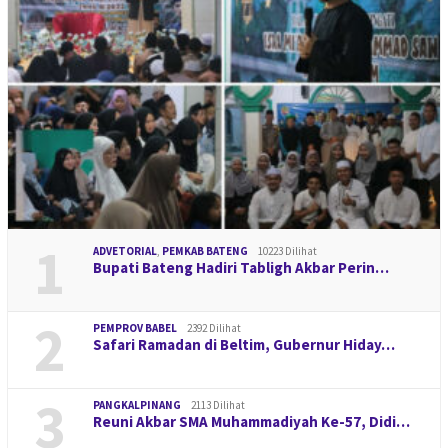
1
ADVETORIAL
,
PEMKAB BATENG
10223 Dilihat
Bupati Bateng Hadiri Tabligh Akbar Perin…
2
PEMPROV BABEL
2392 Dilihat
Safari Ramadan di Beltim, Gubernur Hiday…
3
PANGKALPINANG
2113 Dilihat
Reuni Akbar SMA Muhammadiyah Ke-57, Didi…