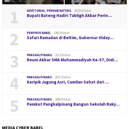
1
ADVETORIAL
,
PEMKAB BATENG
10223 Dilihat
Bupati Bateng Hadiri Tabligh Akbar Perin…
2
PEMPROV BABEL
2392 Dilihat
Safari Ramadan di Beltim, Gubernur Hiday…
3
PANGKALPINANG
2113 Dilihat
Reuni Akbar SMA Muhammadiyah Ke-57, Didi…
4
PANGKALPINANG
2071 Dilihat
Keripik Jagung Asri, Camilan Sehat dari …
5
PANGKALPINANG
2069 Dilihat
Pemkot Pangkalpinang Bangun Sekolah Raky…
MEDIA CYBER BABEL