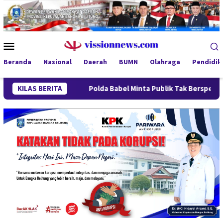
Loncat
ke
konten
Menu
Mobile
Beranda
Nasional
Daerah
BUMN
Olahraga
Pendidik
an
KILAS BERITA
Polda Babel Minta Publik Tak Berspekulasi, Kasus 53 T