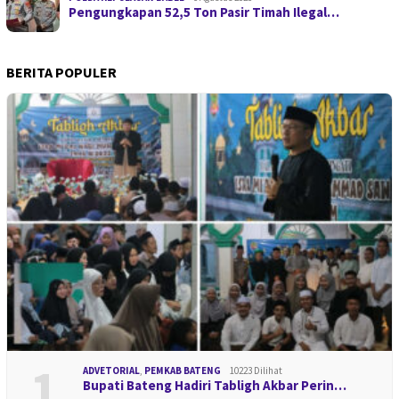
Pengungkapan 52,5 Ton Pasir Timah Ilegal…
BERITA POPULER
1
ADVETORIAL
,
PEMKAB BATENG
10223 Dilihat
Bupati Bateng Hadiri Tabligh Akbar Perin…