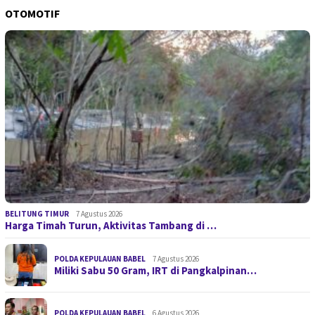
OTOMOTIF
BELITUNG TIMUR
7 Agustus 2026
Harga Timah Turun, Aktivitas Tambang di …
POLDA KEPULAUAN BABEL
7 Agustus 2026
Miliki Sabu 50 Gram, IRT di Pangkalpinan…
POLDA KEPULAUAN BABEL
6 Agustus 2026