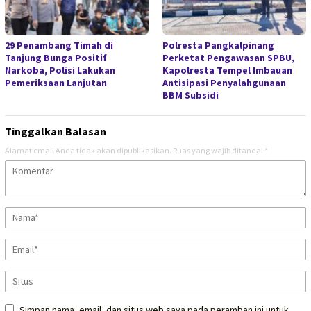
29 Penambang Timah di
Polresta Pangkalpinang
Tanjung Bunga Positif
Perketat Pengawasan SPBU,
Narkoba, Polisi Lakukan
Kapolresta Tempel Imbauan
Pemeriksaan Lanjutan
Antisipasi Penyalahgunaan
BBM Subsidi
Tinggalkan Balasan
Alamat email Anda tidak akan dipublikasikan.
Ruas yang wajib ditandai
*
Simpan nama, email, dan situs web saya pada peramban ini untuk