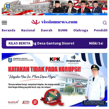
Loncat
ke
konten
Menu
Mobile
Beranda
Nasional
Daerah
BUMN
Olahraga
Pendidik
indung Desa Gantung Disorot
KILAS BERITA
Miliki Sabu 50 Gram, IRT d