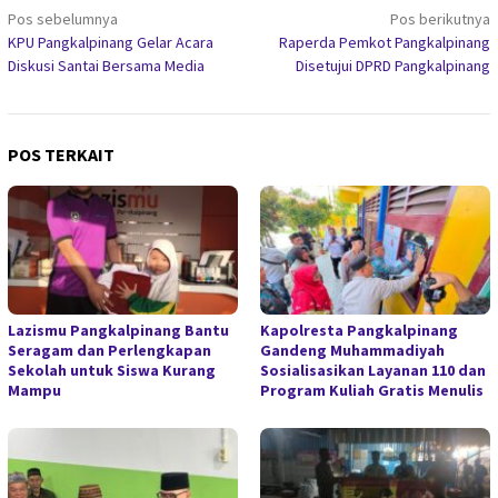
Navigasi
Pos sebelumnya
Pos berikutnya
KPU Pangkalpinang Gelar Acara
Raperda Pemkot Pangkalpinang
pos
Diskusi Santai Bersama Media
Disetujui DPRD Pangkalpinang
POS TERKAIT
Lazismu Pangkalpinang Bantu
Kapolresta Pangkalpinang
Seragam dan Perlengkapan
Gandeng Muhammadiyah
Sekolah untuk Siswa Kurang
Sosialisasikan Layanan 110 dan
Mampu
Program Kuliah Gratis Menulis