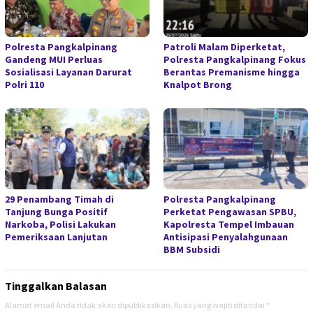
Polresta Pangkalpinang
Patroli Malam Diperketat,
Gandeng MUI Perluas
Polresta Pangkalpinang Fokus
Sosialisasi Layanan Darurat
Berantas Premanisme hingga
Polri 110
Knalpot Brong
29 Penambang Timah di
Polresta Pangkalpinang
Tanjung Bunga Positif
Perketat Pengawasan SPBU,
Narkoba, Polisi Lakukan
Kapolresta Tempel Imbauan
Pemeriksaan Lanjutan
Antisipasi Penyalahgunaan
BBM Subsidi
Tinggalkan Balasan
Alamat email Anda tidak akan dipublikasikan.
Ruas yang wajib ditandai
*