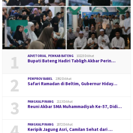
1
ADVETORIAL
,
PEMKAB BATENG
10223 Dilihat
Bupati Bateng Hadiri Tabligh Akbar Perin…
2
PEMPROV BABEL
2392 Dilihat
Safari Ramadan di Beltim, Gubernur Hiday…
3
PANGKALPINANG
2113 Dilihat
Reuni Akbar SMA Muhammadiyah Ke-57, Didi…
4
PANGKALPINANG
2072 Dilihat
Keripik Jagung Asri, Camilan Sehat dari …