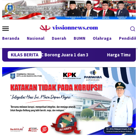
Loncat
ke
konten
Menu
Mobile
Beranda
Nasional
Daerah
BUMN
Olahraga
Pendidik
aya FC Borong Juara 1 dan 3
KILAS BERITA
Harga Timah Turun, Aktivit