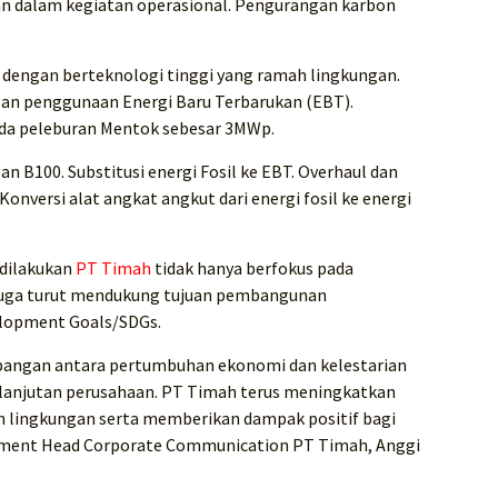
n dalam kegiatan operasional. Pengurangan karbon
et dengan berteknologi tinggi yang ramah lingkungan.
an penggunaan Energi Baru Terbarukan (EBT).
ada peleburan Mentok sebesar 3MWp.
 B100. Substitusi energi Fosil ke EBT. Overhaul dan
nversi alat angkat angkut dari energi fosil ke energi
 dilakukan
PT Timah
tidak hanya berfokus pada
 juga turut mendukung tujuan pembangunan
elopment Goals/SDGs.
angan antara pertumbuhan ekonomi dan kelestarian
rlanjutan perusahaan. PT Timah terus meningkatkan
ah lingkungan serta memberikan dampak positif bagi
ement Head Corporate Communication PT Timah, Anggi