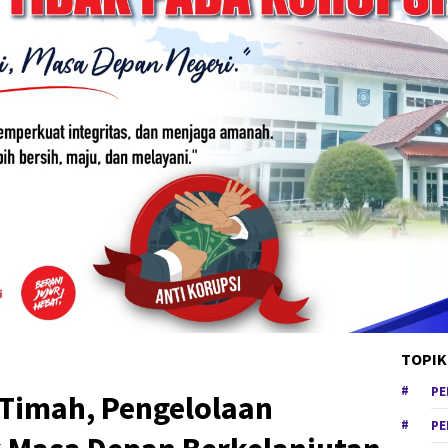
TOPIK
PE
 Timah, Pengelolaan
PE