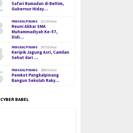
2
Safari Ramadan di Beltim,
Gubernur Hiday…
3
PANGKALPINANG
2113 Dilihat
Reuni Akbar SMA
Muhammadiyah Ke-57,
Didi…
4
PANGKALPINANG
2072 Dilihat
Keripik Jagung Asri, Camilan
Sehat dari …
5
PANGKALPINANG
2069 Dilihat
Pemkot Pangkalpinang
Bangun Sekolah Raky…
 CYBER BABEL