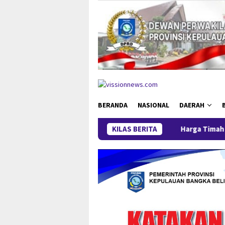
Loncat
ke
konten
BERANDA
NASIONAL
DAERAH
Harga Timah Turun, Aktivitas Ta
KILAS BERITA