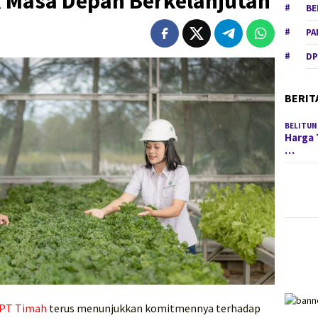
 Masa Depan Berkelanjutan
BE
PA
DP
BERIT
BELITUN
Harga 
…
PT Timah
terus menunjukkan komitmennya terhadap