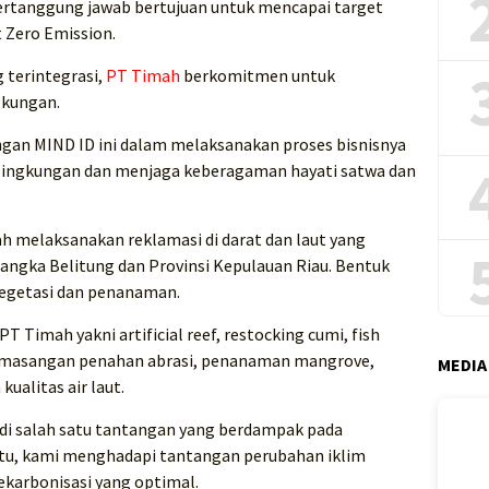
bertanggung jawab bertujuan untuk mencapai target
 Zero Emission.
 terintegrasi,
PT Timah
berkomitmen untuk
gkungan.
gan MIND ID ini dalam melaksanakan proses bisnisnya
 lingkungan dan menjaga keberagaman hayati satwa dan
h melaksanakan reklamasi di darat dan laut yang
Bangka Belitung dan Provinsi Kepulauan Riau. Bentuk
vegetasi dan penanaman.
T Timah yakni artificial reef, restocking cumi, fish
 pemasangan penahan abrasi, penanaman mangrove,
MEDIA
ualitas air laut.
di salah satu tantangan yang berdampak pada
 itu, kami menghadapi tantangan perubahan iklim
ekarbonisasi yang optimal.