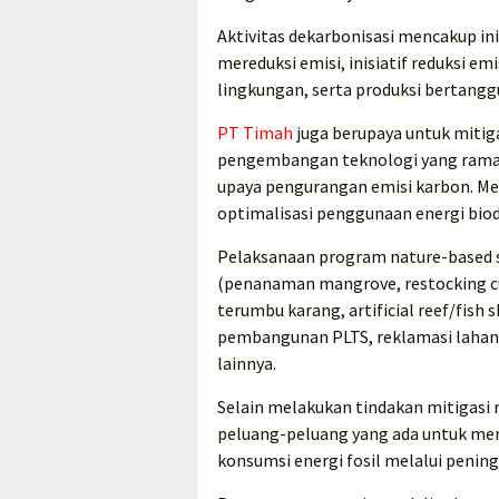
Aktivitas dekarbonisasi mencakup ini
mereduksi emisi, inisiatif reduksi e
lingkungan, serta produksi bertang
PT Timah
juga berupaya untuk mitig
pengembangan teknologi yang ramah
upaya pengurangan emisi karbon. M
optimalisasi penggunaan energi biod
Pelaksanaan program nature-based s
(penanaman mangrove, restocking cu
terumbu karang, artificial reef/fis
pembangunan PLTS, reklamasi laha
lainnya.
Selain melakukan tindakan mitigasi 
peluang-peluang yang ada untuk men
konsumsi energi fosil melalui peningk