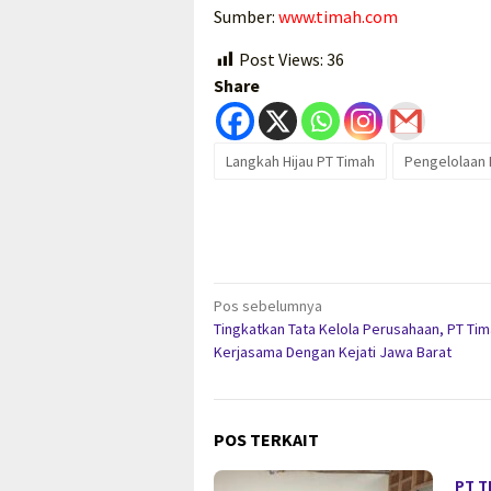
Sumber:
www.timah.com
Post Views:
36
Share
Langkah Hijau PT Timah
Pengelolaan 
Navigasi
Pos sebelumnya
Tingkatkan Tata Kelola Perusahaan, PT Tim
pos
Kerjasama Dengan Kejati Jawa Barat
POS TERKAIT
PT T