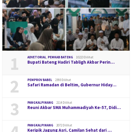
1
ADVETORIAL
,
PEMKAB BATENG
10223 Dilihat
Bupati Bateng Hadiri Tabligh Akbar Perin…
2
PEMPROV BABEL
2393 Dilihat
Safari Ramadan di Beltim, Gubernur Hiday…
3
PANGKALPINANG
2114 Dilihat
Reuni Akbar SMA Muhammadiyah Ke-57, Didi…
4
PANGKALPINANG
2072 Dilihat
Keripik Jagung Asri, Camilan Sehat dari …