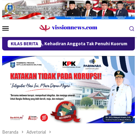
Loncat
ke
konten
Menu
Mobile
Ditunda, Kehadiran Anggota Tak Penuhi Kuorum
KILAS BERITA
SiLPA Te
Beranda
Advetorial