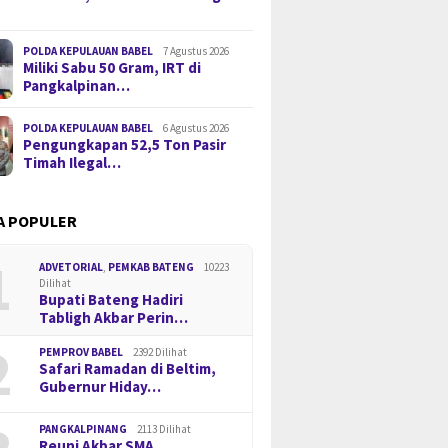
POLDA KEPULAUAN BABEL
7 Agustus 2026
Miliki Sabu 50 Gram, IRT di
Pangkalpinan…
POLDA KEPULAUAN BABEL
6 Agustus 2026
Pengungkapan 52,5 Ton Pasir
Timah Ilegal…
A POPULER
1
ADVETORIAL
,
PEMKAB BATENG
10223
Dilihat
Bupati Bateng Hadiri
Tabligh Akbar Perin…
2
PEMPROV BABEL
2392 Dilihat
Safari Ramadan di Beltim,
Gubernur Hiday…
PANGKALPINANG
2113 Dilihat
Reuni Akbar SMA