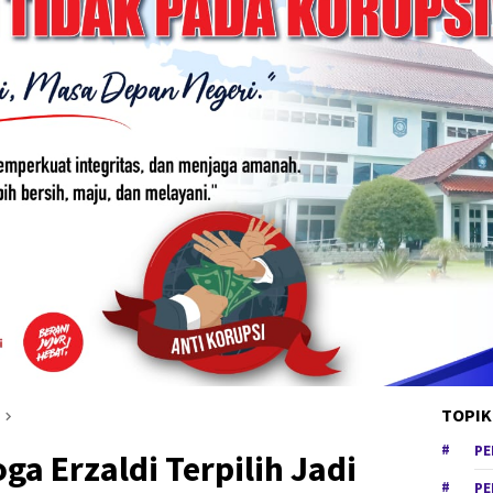
TOPIK
PE
a Erzaldi Terpilih Jadi
PE