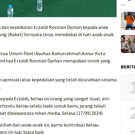
…
n dan kepedulian Erzaldi Rosman Djohan kepada anak
tung (Babel) ternyata terus membekas di hati anak-anak
Ketua Umum Panti Asuhan Baiturrahmah Annur Kota
urutnya Erzaldi Rosman Djohan merupakan sosok yang
BERIT
n apresiasi atas kepedulian yang telah dicurahkan selama
.
epada Erzaldi, beliau ini orang yang sangat loyal, arti
ntu beliau selalu hadir untuk kami, jarang sekali
 saat diwawancara rekan media, Selasa (17/09/2024).
llah dari anak-anak ini, karna kontribusi beliau
i ini luar biasa baik.