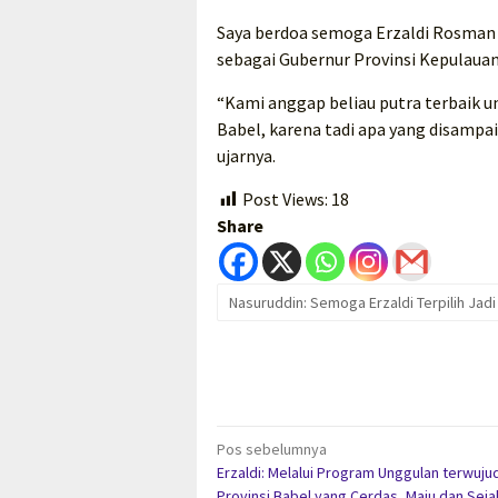
Saya berdoa semoga Erzaldi Rosman d
sebagai Gubernur Provinsi Kepulaua
“Kami anggap beliau putra terbaik unt
Babel, karena tadi apa yang disampai
ujarnya.
Post Views:
18
Share
Nasuruddin: Semoga Erzaldi Terpilih Jad
Navigasi
Pos sebelumnya
Erzaldi: Melalui Program Unggulan terwuju
pos
Provinsi Babel yang Cerdas, Maju dan Seja