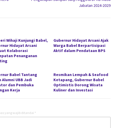
Jabatan 2024-2029
eri Wihaji Kunjungi Babel,
Gubernur Hidayat Arsani Ajak
rnur Hidayat Arsani
Warga Babel Berpartisipasi
uat Kolaborasi
Aktif dalam Pendataan BPS
epatan Penanganan
ting
rnur Babel Tantang
Resmikan Lempah & Seafood
n Alumni UBB Jadi
Ketapang, Gubernur Babel
ator dan Pembuka
Optimistis Dorong Wisata
ngan Kerja
Kuliner dan Investasi
as yang wajib ditandai
*