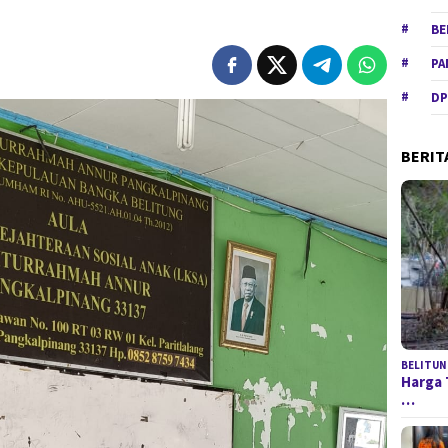
BE
PA
DP
BERIT
BELITUN
Harga 
…