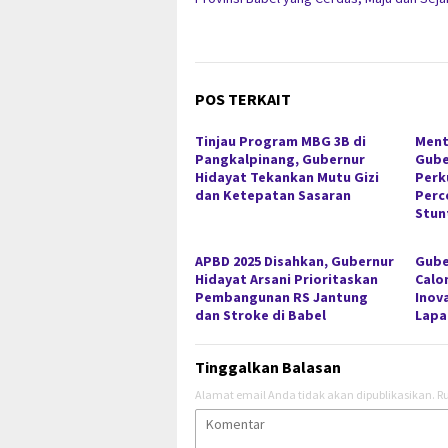
POS TERKAIT
Tinjau Program MBG 3B di
Ment
Pangkalpinang, Gubernur
Gube
Hidayat Tekankan Mutu Gizi
Perk
dan Ketepatan Sasaran
Perc
Stun
APBD 2025 Disahkan, Gubernur
Gube
Hidayat Arsani Prioritaskan
Calo
Pembangunan RS Jantung
Inov
dan Stroke di Babel
Lapa
Tinggalkan Balasan
Alamat email Anda tidak akan dipublikasikan.
Ru