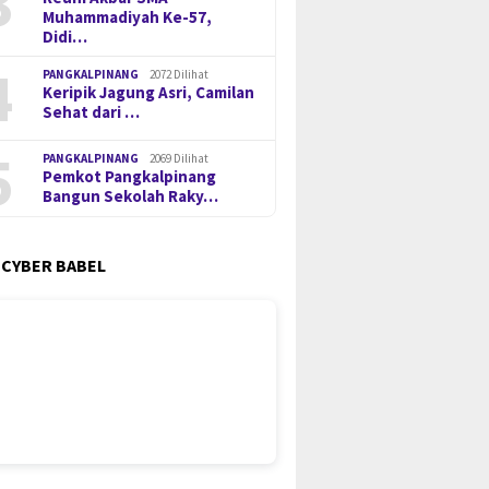
3
Muhammadiyah Ke-57,
Didi…
4
PANGKALPINANG
2072 Dilihat
Keripik Jagung Asri, Camilan
Sehat dari …
5
PANGKALPINANG
2069 Dilihat
Pemkot Pangkalpinang
Bangun Sekolah Raky…
 CYBER BABEL