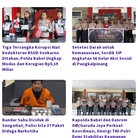
Tiga Tersangka Korupsi Alat
Setetes Darah untuk
Kedokteran RSUD Soekarno
Kemanusiaan, Serdik SIP
Ditahan, Polda Babel Ungkap
Angkatan 56 Gelar Aksi Sosial
Modus dan Kerugian Rp5,19
di Pangkalpinang
Miliar
Bandar Sabu Diciduk di
Kapolda Babel dan Danrem
Sungailiat, Polisi Sita 37 Paket
045/Garuda Jaya Perkuat
Diduga Narkotika
Koordinasi, Sinergi TNI-Polri
Demi Stabilitas Keamanan