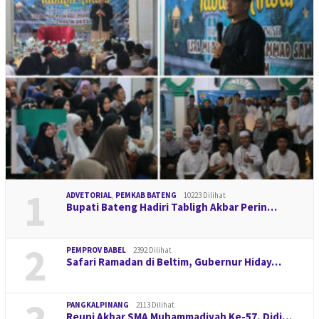
1
ADVETORIAL
,
PEMKAB BATENG
10223 Dilihat
Bupati Bateng Hadiri Tabligh Akbar Perin…
2
PEMPROV BABEL
2392 Dilihat
Safari Ramadan di Beltim, Gubernur Hiday…
PANGKALPINANG
2113 Dilihat
Reuni Akbar SMA Muhammadiyah Ke-57, Didi…