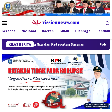
Loncat
ke
konten
Menu
Mobile
Beranda
Nasional
Daerah
BUMN
Olahraga
Pendidik
utu Gizi dan Ketepatan Sasaran
KILAS BERITA
Polda Babel Minta Publi