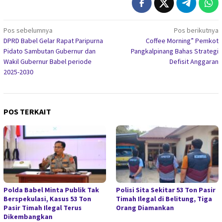
Navigasi
Pos sebelumnya
Pos berikutnya
DPRD Babel Gelar Rapat Paripurna
Coffee Morning” Pemkot
pos
Pidato Sambutan Gubernur dan
Pangkalpinang Bahas Strategi
Wakil Gubernur Babel periode
Defisit Anggaran
2025-2030
POS TERKAIT
Polda Babel Minta Publik Tak
Polisi Sita Sekitar 53 Ton Pasir
Berspekulasi, Kasus 53 Ton
Timah Ilegal di Belitung, Tiga
Pasir Timah Ilegal Terus
Orang Diamankan
Dikembangkan