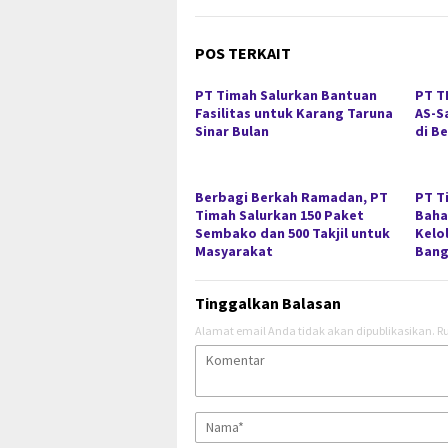
POS TERKAIT
PT Timah Salurkan Bantuan
PT T
Fasilitas untuk Karang Taruna
AS-S
Sinar Bulan
di B
Berbagi Berkah Ramadan, PT
PT T
Timah Salurkan 150 Paket
Baha
Sembako dan 500 Takjil untuk
Kelo
Masyarakat
Bang
Tinggalkan Balasan
Alamat email Anda tidak akan dipublikasikan.
Ru