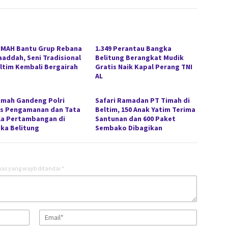
IMAH Bantu Grup Rebana
1.349 Perantau Bangka
aaddah, Seni Tradisional
Belitung Berangkat Mudik
eltim Kembali Bergairah
Gratis Naik Kapal Perang TNI
AL
imah Gandeng Polri
Safari Ramadan PT Timah di
s Pengamanan dan Tata
Beltim, 150 Anak Yatim Terima
la Pertambangan di
Santunan dan 600 Paket
ka Belitung
Sembako Dibagikan
as yang wajib ditandai
*