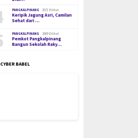
4
PANGKALPINANG
2071 Dilihat
Keripik Jagung Asri, Camilan
Sehat dari …
5
PANGKALPINANG
2069 Dilihat
Pemkot Pangkalpinang
Bangun Sekolah Raky…
 CYBER BABEL