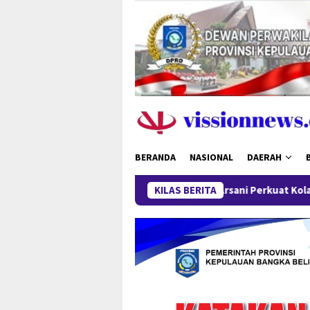
Loncat
ke
konten
BERANDA
NASIONAL
DAERAH
 Babel, Gubernur Hidayat Arsani Perkuat Kolaborasi Percepatan
KILAS BERITA