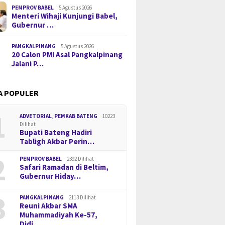
PEMPROV BABEL
5 Agustus 2026
Menteri Wihaji Kunjungi Babel,
Gubernur …
PANGKALPINANG
5 Agustus 2026
20 Calon PMI Asal Pangkalpinang
Jalani P…
A POPULER
1
ADVETORIAL
,
PEMKAB BATENG
10223
Dilihat
Bupati Bateng Hadiri
Tabligh Akbar Perin…
2
PEMPROV BABEL
2392 Dilihat
Safari Ramadan di Beltim,
Gubernur Hiday…
3
PANGKALPINANG
2113 Dilihat
Reuni Akbar SMA
Muhammadiyah Ke-57,
Didi…