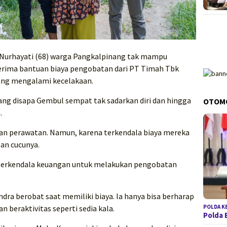
Nurhayati (68) warga Pangkalpinang tak mampu
rima bantuan biaya pengobatan dari PT Timah Tbk
 yang mengalami kecelakaan.
yang disapa Gembul sempat tak sadarkan diri dan hingga
OTOM
.
an perawatan. Namun, karena terkendala biaya mereka
an cucunya.
 terkendala keuangan untuk melakukan pengobatan
ra berobat saat memiliki biaya. Ia hanya bisa berharap
n beraktivitas seperti sedia kala.
POLDA K
Polda 