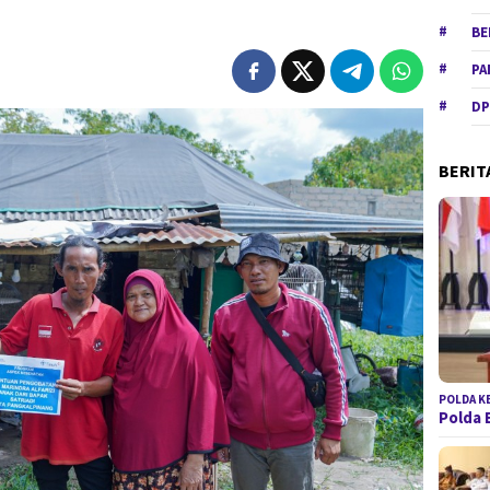
BE
PA
DP
BERIT
POLDA K
Polda 