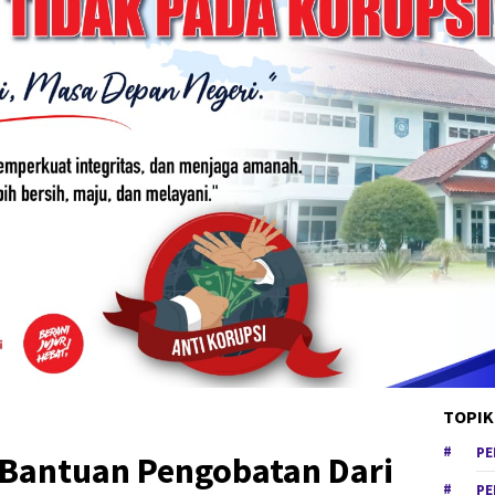
TOPIK
PE
 Bantuan Pengobatan Dari
PE