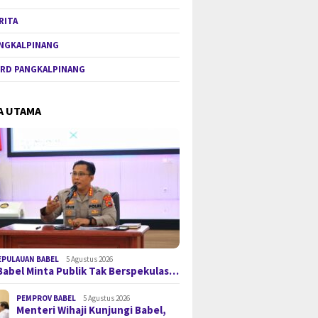
RITA
NGKALPINANG
RD PANGKALPINANG
A UTAMA
EPULAUAN BABEL
5 Agustus 2026
Babel Minta Publik Tak Berspekulas…
PEMPROV BABEL
5 Agustus 2026
Menteri Wihaji Kunjungi Babel,