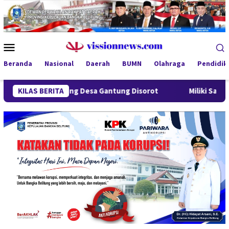
Loncat
ke
konten
Menu
Mobile
Beranda
Nasional
Daerah
BUMN
Olahraga
Pendidik
 Lindung Desa Gantung Disorot
KILAS BERITA
Miliki Sabu 50 Gram, IRT