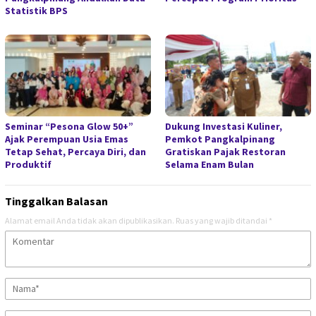
Statistik BPS
Seminar “Pesona Glow 50+”
Dukung Investasi Kuliner,
Ajak Perempuan Usia Emas
Pemkot Pangkalpinang
Tetap Sehat, Percaya Diri, dan
Gratiskan Pajak Restoran
Produktif
Selama Enam Bulan
Tinggalkan Balasan
Alamat email Anda tidak akan dipublikasikan.
Ruas yang wajib ditandai
*