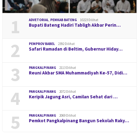
1
ADVETORIAL
,
PEMKAB BATENG
10223 Dilihat
Bupati Bateng Hadiri Tabligh Akbar Perin…
2
PEMPROV BABEL
2392 Dilihat
Safari Ramadan di Beltim, Gubernur Hiday…
3
PANGKALPINANG
2113 Dilihat
Reuni Akbar SMA Muhammadiyah Ke-57, Didi…
4
PANGKALPINANG
2072 Dilihat
Keripik Jagung Asri, Camilan Sehat dari …
5
PANGKALPINANG
2069 Dilihat
Pemkot Pangkalpinang Bangun Sekolah Raky…