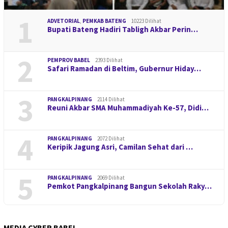
1
ADVETORIAL
,
PEMKAB BATENG
10223 Dilihat
Bupati Bateng Hadiri Tabligh Akbar Perin…
2
PEMPROV BABEL
2393 Dilihat
Safari Ramadan di Beltim, Gubernur Hiday…
3
PANGKALPINANG
2114 Dilihat
Reuni Akbar SMA Muhammadiyah Ke-57, Didi…
4
PANGKALPINANG
2072 Dilihat
Keripik Jagung Asri, Camilan Sehat dari …
5
PANGKALPINANG
2069 Dilihat
Pemkot Pangkalpinang Bangun Sekolah Raky…
MEDIA CYBER BABEL