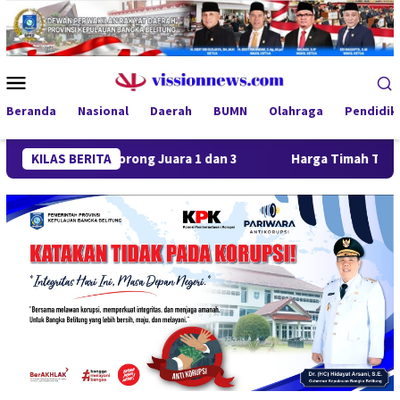
Loncat
ke
konten
Menu
Mobile
Beranda
Nasional
Daerah
BUMN
Olahraga
Pendidik
 FC Borong Juara 1 dan 3
KILAS BERITA
Harga Timah Turun, Aktivitas 