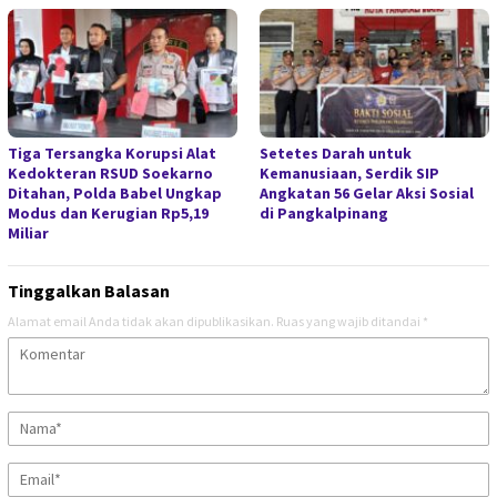
Tiga Tersangka Korupsi Alat
Setetes Darah untuk
Kedokteran RSUD Soekarno
Kemanusiaan, Serdik SIP
Ditahan, Polda Babel Ungkap
Angkatan 56 Gelar Aksi Sosial
Modus dan Kerugian Rp5,19
di Pangkalpinang
Miliar
Tinggalkan Balasan
Alamat email Anda tidak akan dipublikasikan.
Ruas yang wajib ditandai
*