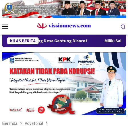
Loncat
ke
konten
Menu
Mobile
Lindung Desa Gantung Disorot
KILAS BERITA
Miliki Sabu 50 Gram, IRT 
Beranda
Advetorial