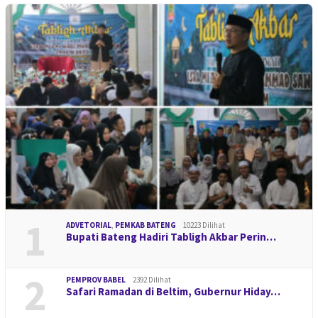
1
ADVETORIAL
,
PEMKAB BATENG
10223 Dilihat
Bupati Bateng Hadiri Tabligh Akbar Perin…
2
PEMPROV BABEL
2392 Dilihat
Safari Ramadan di Beltim, Gubernur Hiday…