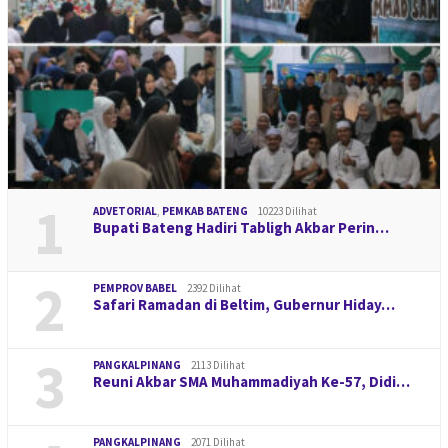
1
ADVETORIAL
,
PEMKAB BATENG
10223 Dilihat
Bupati Bateng Hadiri Tabligh Akbar Perin…
2
PEMPROV BABEL
2392 Dilihat
Safari Ramadan di Beltim, Gubernur Hiday…
3
PANGKALPINANG
2113 Dilihat
Reuni Akbar SMA Muhammadiyah Ke-57, Didi…
PANGKALPINANG
2071 Dilihat