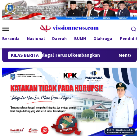
Loncat
ke
konten
Menu
Mobile
Beranda
Nasional
Daerah
BUMN
Olahraga
Pendidik
Timah Ilegal Terus Dikembangkan
KILAS BERITA
Menteri Wihaji Kunjungi