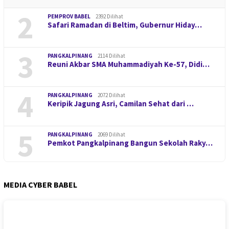
2
PEMPROV BABEL
2392 Dilihat
Safari Ramadan di Beltim, Gubernur Hiday…
3
PANGKALPINANG
2114 Dilihat
Reuni Akbar SMA Muhammadiyah Ke-57, Didi…
4
PANGKALPINANG
2072 Dilihat
Keripik Jagung Asri, Camilan Sehat dari …
5
PANGKALPINANG
2069 Dilihat
Pemkot Pangkalpinang Bangun Sekolah Raky…
MEDIA CYBER BABEL