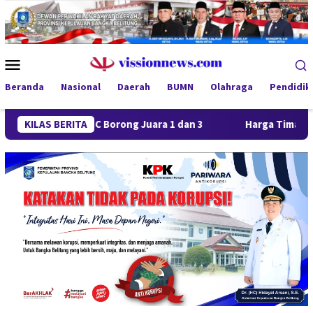
Loncat
ke
konten
Menu
Mobile
Beranda
Nasional
Daerah
BUMN
Olahraga
Pendidik
Jaya FC Borong Juara 1 dan 3
KILAS BERITA
Harga Timah Turun, Aktivi