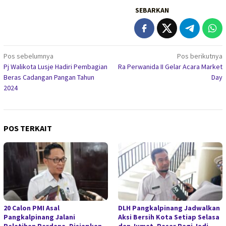
SEBARKAN
Navigasi
Pos sebelumnya
Pos berikutnya
Pj Walikota Lusje Hadiri Pembagian
Ra Perwanida II Gelar Acara Market
pos
Beras Cadangan Pangan Tahun
Day
2024
POS TERKAIT
20 Calon PMI Asal
DLH Pangkalpinang Jadwalkan
Pangkalpinang Jalani
Aksi Bersih Kota Setiap Selasa