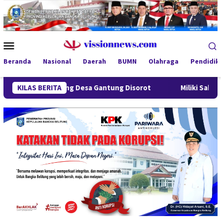
Loncat
ke
konten
Menu
Mobile
Beranda
Nasional
Daerah
BUMN
Olahraga
Pendidik
Lindung Desa Gantung Disorot
KILAS BERITA
Miliki Sabu 50 Gram, IRT d