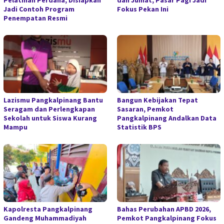
Pelatihan Perdana, Disiapkan
dan Jumat, Pasar Pagi Jadi
Jadi Contoh Program
Fokus Pekan Ini
Penempatan Resmi
Lazismu Pangkalpinang Bantu
Bangun Kebijakan Tepat
Seragam dan Perlengkapan
Sasaran, Pemkot
Sekolah untuk Siswa Kurang
Pangkalpinang Andalkan Data
Mampu
Statistik BPS
Kapolresta Pangkalpinang
Bahas Perubahan APBD 2026,
Gandeng Muhammadiyah
Pemkot Pangkalpinang Fokus