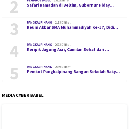
2
PEMPROV BABEL
2392 Dilihat
Safari Ramadan di Beltim, Gubernur Hiday…
3
PANGKALPINANG
2113 Dilihat
Reuni Akbar SMA Muhammadiyah Ke-57, Didi…
4
PANGKALPINANG
2072 Dilihat
Keripik Jagung Asri, Camilan Sehat dari …
5
PANGKALPINANG
2069 Dilihat
Pemkot Pangkalpinang Bangun Sekolah Raky…
MEDIA CYBER BABEL