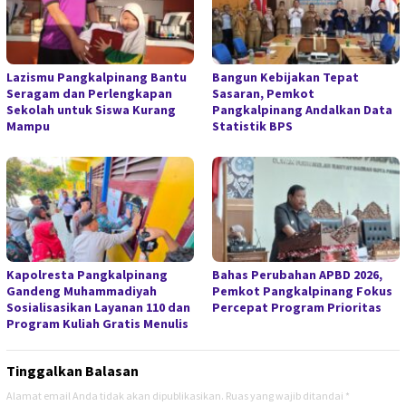
Lazismu Pangkalpinang Bantu
Bangun Kebijakan Tepat
Seragam dan Perlengkapan
Sasaran, Pemkot
Sekolah untuk Siswa Kurang
Pangkalpinang Andalkan Data
Mampu
Statistik BPS
Kapolresta Pangkalpinang
Bahas Perubahan APBD 2026,
Gandeng Muhammadiyah
Pemkot Pangkalpinang Fokus
Sosialisasikan Layanan 110 dan
Percepat Program Prioritas
Program Kuliah Gratis Menulis
Tinggalkan Balasan
Alamat email Anda tidak akan dipublikasikan.
Ruas yang wajib ditandai
*