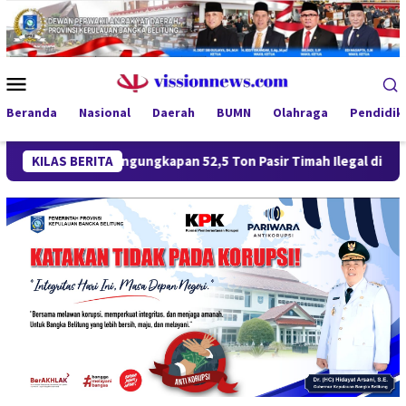
Loncat
ke
konten
Menu
Mobile
Beranda
Nasional
Daerah
BUMN
Olahraga
Pendidik
KILAS BERITA
Pengungkapan 52,5 Ton Pasir Timah Ilegal di Belitung Berl