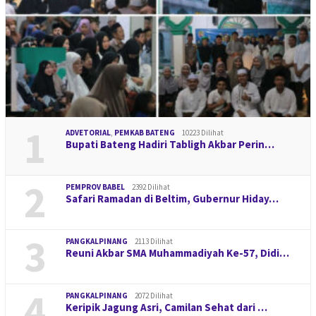
1
ADVETORIAL
,
PEMKAB BATENG
10223 Dilihat
Bupati Bateng Hadiri Tabligh Akbar Perin…
2
PEMPROV BABEL
2392 Dilihat
Safari Ramadan di Beltim, Gubernur Hiday…
3
PANGKALPINANG
2113 Dilihat
Reuni Akbar SMA Muhammadiyah Ke-57, Didi…
4
PANGKALPINANG
2072 Dilihat
Keripik Jagung Asri, Camilan Sehat dari …