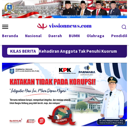
Loncat
ke
konten
Menu
Mobile
Beranda
Nasional
Daerah
BUMN
Olahraga
Pendidik
itunda, Kehadiran Anggota Tak Penuhi Kuorum
KILAS BERITA
SiLPA Terk