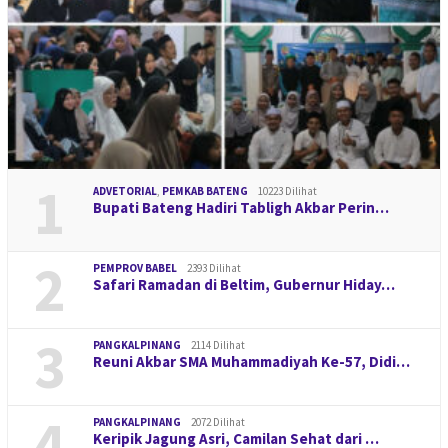
1
ADVETORIAL
,
PEMKAB BATENG
10223 Dilihat
Bupati Bateng Hadiri Tabligh Akbar Perin…
2
PEMPROV BABEL
2393 Dilihat
Safari Ramadan di Beltim, Gubernur Hiday…
3
PANGKALPINANG
2114 Dilihat
Reuni Akbar SMA Muhammadiyah Ke-57, Didi…
4
PANGKALPINANG
2072 Dilihat
Keripik Jagung Asri, Camilan Sehat dari …