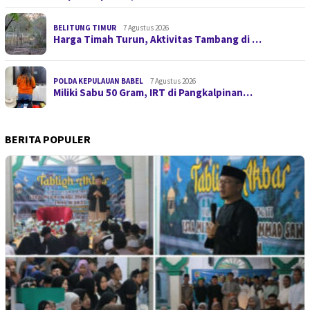
BELITUNG TIMUR
7 Agustus 2026
Harga Timah Turun, Aktivitas Tambang di …
POLDA KEPULAUAN BABEL
7 Agustus 2026
Miliki Sabu 50 Gram, IRT di Pangkalpinan…
BERITA POPULER