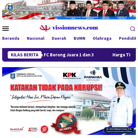
Loncat
ke
konten
Menu
Mobile
Beranda
Nasional
Daerah
BUMN
Olahraga
Pendidik
a Jaya FC Borong Juara 1 dan 3
KILAS BERITA
Harga Timah Turun, Akti