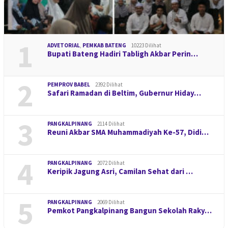
1
ADVETORIAL
,
PEMKAB BATENG
10223 Dilihat
Bupati Bateng Hadiri Tabligh Akbar Perin…
2
PEMPROV BABEL
2392 Dilihat
Safari Ramadan di Beltim, Gubernur Hiday…
3
PANGKALPINANG
2114 Dilihat
Reuni Akbar SMA Muhammadiyah Ke-57, Didi…
4
PANGKALPINANG
2072 Dilihat
Keripik Jagung Asri, Camilan Sehat dari …
5
PANGKALPINANG
2069 Dilihat
Pemkot Pangkalpinang Bangun Sekolah Raky…