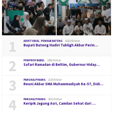
1
ADVETORIAL
,
PEMKAB BATENG
10223 Dilihat
Bupati Bateng Hadiri Tabligh Akbar Perin…
2
PEMPROV BABEL
2392 Dilihat
Safari Ramadan di Beltim, Gubernur Hiday…
3
PANGKALPINANG
2114 Dilihat
Reuni Akbar SMA Muhammadiyah Ke-57, Didi…
4
PANGKALPINANG
2072 Dilihat
Keripik Jagung Asri, Camilan Sehat dari …