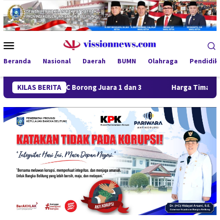
Loncat
ke
konten
Menu
Mobile
Beranda
Nasional
Daerah
BUMN
Olahraga
Pendidik
Jaya FC Borong Juara 1 dan 3
KILAS BERITA
Harga Timah Turun, Aktivi