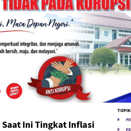
TOPIK
PE
 Saat Ini Tingkat Inflasi
PE