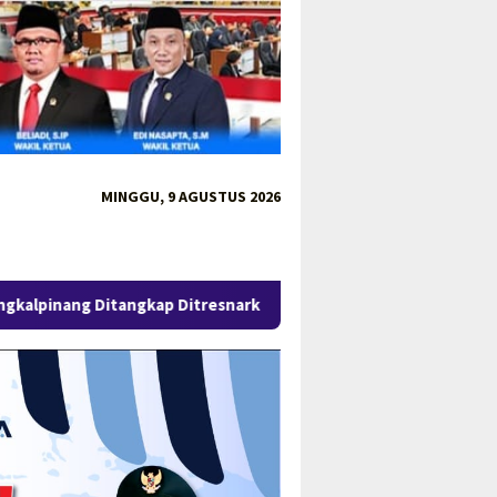
MINGGU, 9 AGUSTUS 2026
angkap Ditresnarkoba Polda Babel
Pengungkapan 52,5 Ton 