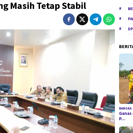
g Masih Tetap Stabil
BE
PA
DP
BERIT
BANGKA
Ganas 
P…