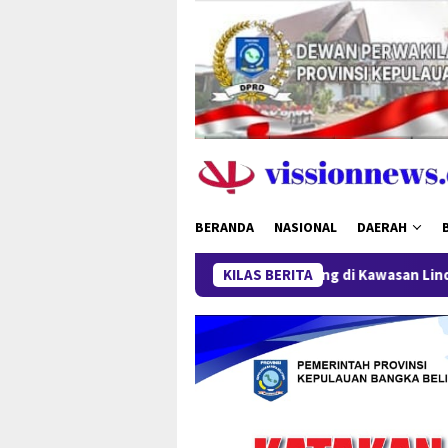
Loncat
ke
konten
BERANDA
NASIONAL
DAERAH
Timah Turun, Aktivitas Tambang di Kawasan Lindung Desa Gantun
KILAS BERITA