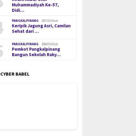
3
Muhammadiyah Ke-57,
Didi…
4
PANGKALPINANG
2072 Dilihat
Keripik Jagung Asri, Camilan
Sehat dari …
5
PANGKALPINANG
2069 Dilihat
Pemkot Pangkalpinang
Bangun Sekolah Raky…
 CYBER BABEL