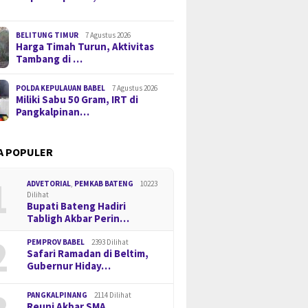
BELITUNG TIMUR
7 Agustus 2026
Harga Timah Turun, Aktivitas
Tambang di …
POLDA KEPULAUAN BABEL
7 Agustus 2026
Miliki Sabu 50 Gram, IRT di
Pangkalpinan…
A POPULER
1
ADVETORIAL
,
PEMKAB BATENG
10223
Dilihat
Bupati Bateng Hadiri
Tabligh Akbar Perin…
2
PEMPROV BABEL
2393 Dilihat
Safari Ramadan di Beltim,
Gubernur Hiday…
PANGKALPINANG
2114 Dilihat
Reuni Akbar SMA