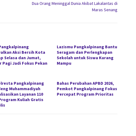
Dua Orang Meninggal Dunia Akibat Lakalantas di
Maras Senang
Pangkalpinang
Lazismu Pangkalpinang Bantu
alkan Aksi Bersih Kota
Seragam dan Perlengkapan
ap Selasa dan Jumat,
Sekolah untuk Siswa Kurang
r Pagi Jadi Fokus Pekan
Mampu
lresta Pangkalpinang
Bahas Perubahan APBD 2026,
deng Muhammadiyah
Pemkot Pangkalpinang Fokus
alisasikan Layanan 110
Percepat Program Prioritas
Program Kuliah Gratis
lis