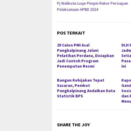
Pj Walikota Lusje Pimpin Rakor Persiapan
pos
Pelaksanaan APBD 2024
POS TERKAIT
20 Calon PMI Asal
DLH 
Pangkalpinang Jalani
Jadw
Pelatihan Perdana, Disiapkan
Seti
Jadi Contoh Program
Pasa
Penempatan Resmi
Ini
Bangun Kebijakan Tepat
Kapo
Sasaran, Pemkot
Gan
Pangkalpinang Andalkan Data
Sosi
Statistik BPS
dan 
Menu
SHARE THE JOY