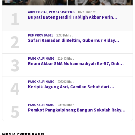
1
ADVETORIAL
,
PEMKAB BATENG
10223 Dilihat
Bupati Bateng Hadiri Tabligh Akbar Perin…
2
PEMPROV BABEL
2393 Dilihat
Safari Ramadan di Beltim, Gubernur Hiday…
3
PANGKALPINANG
2114 Dilihat
Reuni Akbar SMA Muhammadiyah Ke-57, Didi…
4
PANGKALPINANG
2072 Dilihat
Keripik Jagung Asri, Camilan Sehat dari …
5
PANGKALPINANG
2069 Dilihat
Pemkot Pangkalpinang Bangun Sekolah Raky…
MEDIA CYBER BABEL