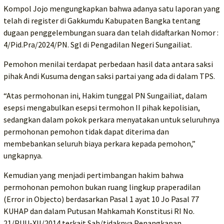
Kompol Jojo mengungkapkan bahwa adanya satu laporan yang
telah di register di Gakkumdu Kabupaten Bangka tentang
dugaan penggelembungan suara dan telah didaftarkan Nomor :
4/Pid.Pra/2024/PN. Sgl di Pengadilan Negeri Sungailiat.
Pemohon menilai terdapat perbedaan hasil data antara saksi
pihak Andi Kusuma dengan saksi partai yang ada di dalam TPS.
“Atas permohonan ini, Hakim tunggal PN Sungailiat, dalam
esepsi mengabulkan esepsi termohon II pihak kepolisian,
sedangkan dalam pokok perkara menyatakan untuk seluruhnya
permohonan pemohon tidak dapat diterima dan
membebankan seluruh biaya perkara kepada pemohon,”
ungkapnya.
Kemudian yang menjadi pertimbangan hakim bahwa
permohonan pemohon bukan ruang lingkup praperadilan
(Error in Objecto) berdasarkan Pasal 1 ayat 10 Jo Pasal 77
KUHAP dan dalam Putusan Mahkamah Konstitusi RI No.
21/PUU-XII/2014 terkait Sah/tidaknya Penangkapan,