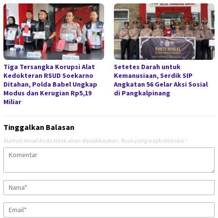
Tiga Tersangka Korupsi Alat
Setetes Darah untuk
Kedokteran RSUD Soekarno
Kemanusiaan, Serdik SIP
Ditahan, Polda Babel Ungkap
Angkatan 56 Gelar Aksi Sosial
Modus dan Kerugian Rp5,19
di Pangkalpinang
Miliar
Tinggalkan Balasan
Alamat email Anda tidak akan dipublikasikan.
Ruas yang wajib ditandai
*