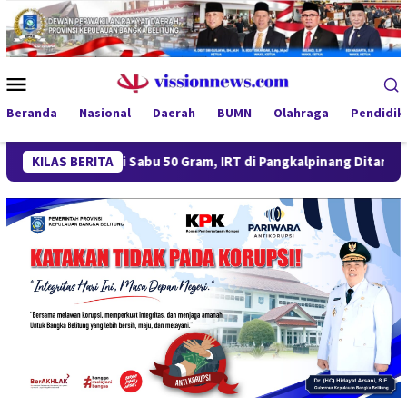
Loncat
ke
konten
Menu
Mobile
Beranda
Nasional
Daerah
BUMN
Olahraga
Pendidik
Miliki Sabu 50 Gram, IRT di Pangkalpinang Ditangkap Ditresnark
KILAS BERITA