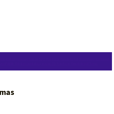
olda Babel
Pengungkapan 52,5 Ton Pasir Timah Ilegal di Belitung Berlanjut,
ta Publik Tak Berspekulasi, Kasus 53 Ton Pasir Timah Ilegal Terus
Emas