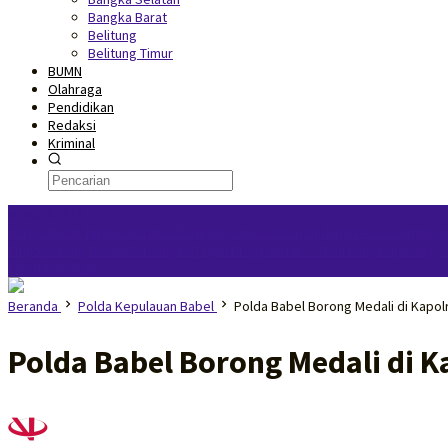
Bangka Barat
Belitung
Belitung Timur
BUMN
Olahraga
Pendidikan
Redaksi
Kriminal
KILAS BERITA
Harga Timah Turun, Aktivitas Tambang di Kawasan Lindung Desa Gantung D
Empat Orang Resmi Tersangka
Tinjau Program MBG 3B di Pangkalpinang, 
Dikembangkan
Beranda
Polda Kepulauan Babel
Polda Babel Borong Medali di Kapolr
Polda Babel Borong Medali di K