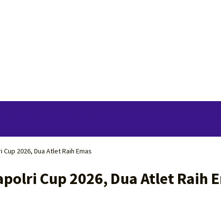
isorot
Miliki Sabu 50 Gram, IRT di Pangkalpinang Ditangkap Ditresnarkoba P
Gubernur Hidayat Tekankan Mutu Gizi dan Ketepatan Sasaran
Polda Babel Min
i Cup 2026, Dua Atlet Raih Emas
apolri Cup 2026, Dua Atlet Raih 