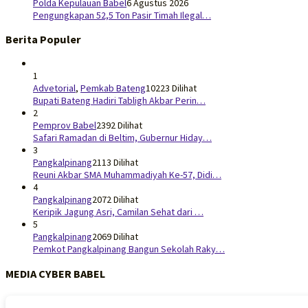
Polda Kepulauan Babel
6 Agustus 2026
Pengungkapan 52,5 Ton Pasir Timah Ilegal…
Berita Populer
1
Advetorial
,
Pemkab Bateng
10223 Dilihat
Bupati Bateng Hadiri Tabligh Akbar Perin…
2
Pemprov Babel
2392 Dilihat
Safari Ramadan di Beltim, Gubernur Hiday…
3
Pangkalpinang
2113 Dilihat
Reuni Akbar SMA Muhammadiyah Ke-57, Didi…
4
Pangkalpinang
2072 Dilihat
Keripik Jagung Asri, Camilan Sehat dari …
5
Pangkalpinang
2069 Dilihat
Pemkot Pangkalpinang Bangun Sekolah Raky…
MEDIA CYBER BABEL