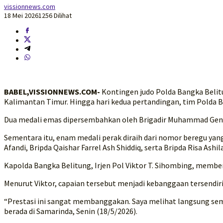
vissionnews.com
18 Mei 2026
1256 Dilihat
BABEL,VISSIONNEWS.COM-
Kontingen judo Polda Bangka Belit
Kalimantan Timur. Hingga hari kedua pertandingan, tim Polda 
Dua medali emas dipersembahkan oleh Brigadir Muhammad Genza 
Sementara itu, enam medali perak diraih dari nomor beregu yang
Afandi, Bripda Qaishar Farrel Ash Shiddiq, serta Bripda Risa Ashil
Kapolda Bangka Belitung, Irjen Pol Viktor T. Sihombing, membe
Menurut Viktor, capaian tersebut menjadi kebanggaan tersendiri 
“Prestasi ini sangat membanggakan. Saya melihat langsung sem
berada di Samarinda, Senin (18/5/2026).