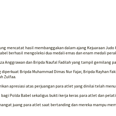
ung mencatat hasil membanggakan dalam ajang Kejuaraan Judo Ka
Babel berhasil mengoleksi dua medali emas dan enam medali pera
Anggrawan dan Bripda Naufal Fadilah yang tampil gemilang pada 
 diperkuat Bripda Muhammad Dimas Nur Fajar, Bripda Rayhan Fakhi
ah Zulfaa.
rikan apresiasi atas perjuangan para atlet yang dinilai telah m
bagi Polda Babel sekaligus bukti kerja keras para atlet dan pelat
angat juang para atlet saat bertanding dan mereka mampu membe