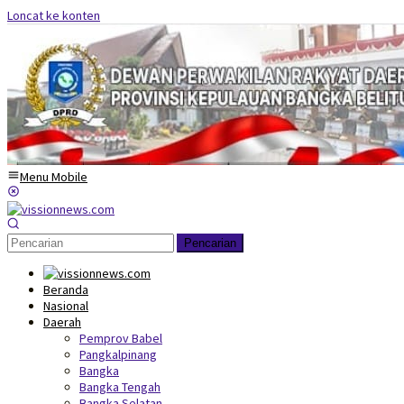
Loncat ke konten
Menu Mobile
Pencarian
Beranda
Nasional
Daerah
Pemprov Babel
Pangkalpinang
Bangka
Bangka Tengah
Bangka Selatan