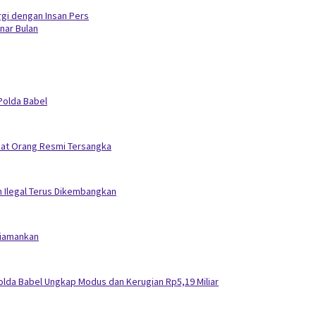
rgi dengan Insan Pers
nar Bulan
 Polda Babel
mpat Orang Resmi Tersangka
ah Ilegal Terus Dikembangkan
 Diamankan
olda Babel Ungkap Modus dan Kerugian Rp5,19 Miliar