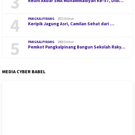
3
Reuni Akbar SMA Muhammadiyah Ke-57, Didi…
4
PANGKALPINANG
2072 Dilihat
Keripik Jagung Asri, Camilan Sehat dari …
5
PANGKALPINANG
2069 Dilihat
Pemkot Pangkalpinang Bangun Sekolah Raky…
MEDIA CYBER BABEL