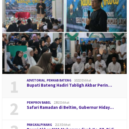
1
ADVETORIAL
,
PEMKAB BATENG
10223 Dilihat
Bupati Bateng Hadiri Tabligh Akbar Perin…
2
PEMPROV BABEL
2392 Dilihat
Safari Ramadan di Beltim, Gubernur Hiday…
PANGKALPINANG
2113 Dilihat