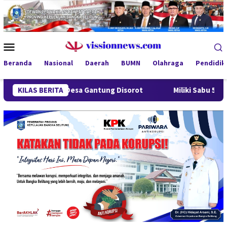
Loncat
ke
konten
Menu
Mobile
Beranda
Nasional
Daerah
BUMN
Olahraga
Pendidik
dung Desa Gantung Disorot
KILAS BERITA
Miliki Sabu 50 Gram, IRT di P