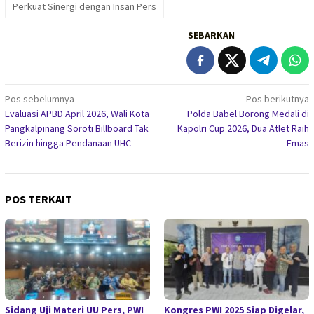
Perkuat Sinergi dengan Insan Pers
SEBARKAN
Navigasi
Pos sebelumnya
Pos berikutnya
Evaluasi APBD April 2026, Wali Kota
Polda Babel Borong Medali di
pos
Pangkalpinang Soroti Billboard Tak
Kapolri Cup 2026, Dua Atlet Raih
Berizin hingga Pendanaan UHC
Emas
POS TERKAIT
Sidang Uji Materi UU Pers, PWI
Kongres PWI 2025 Siap Digelar,