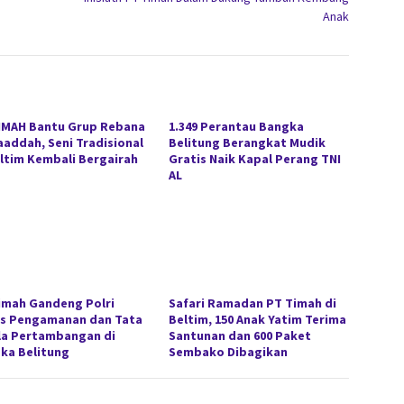
Anak
IMAH Bantu Grup Rebana
1.349 Perantau Bangka
aaddah, Seni Tradisional
Belitung Berangkat Mudik
eltim Kembali Bergairah
Gratis Naik Kapal Perang TNI
AL
imah Gandeng Polri
Safari Ramadan PT Timah di
s Pengamanan dan Tata
Beltim, 150 Anak Yatim Terima
la Pertambangan di
Santunan dan 600 Paket
ka Belitung
Sembako Dibagikan