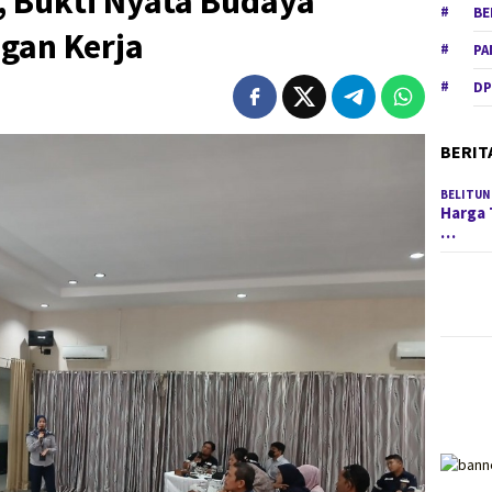
, Bukti Nyata Budaya
BE
ngan Kerja
PA
DP
BERIT
BELITUN
Harga 
…