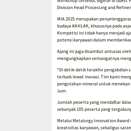
Workshop tersebut digelar di Guest
Division Head Processing and Refiner
MIA 2025 merupakan penyelenggaraan
budaya AKHLAK, khususnya pada aspe
Kompetisi ini tidak hanya menjadi a
potensi karyawan dalam memberikan 
Ajang ini juga disambut antusias ol
mengungkapkan semangatnya mengiku
“Di detik-detik terakhir pengabdian 
terbaik lewat inovasi. Tim kami me
pengolahan mineral untuk menekan b
Jum.
Jumlah peserta yang mendaftar dalam
sebanyak 105 peserta yang tergabung
Melalui Metalurgy Innovation Award 
kreativitas karyawan, sekaligus sar