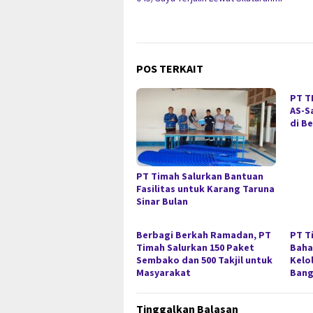
POS TERKAIT
PT T
AS-S
di B
PT Timah Salurkan Bantuan
Fasilitas untuk Karang Taruna
Sinar Bulan
Berbagi Berkah Ramadan, PT
PT T
Timah Salurkan 150 Paket
Baha
Sembako dan 500 Takjil untuk
Kelo
Masyarakat
Bang
Tinggalkan Balasan