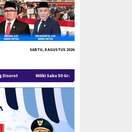
SABTU, 8 AGUSTUS 2026
liki Sabu 50 Gram, IRT di Pangkalpinang Ditangkap Ditresnarkoba