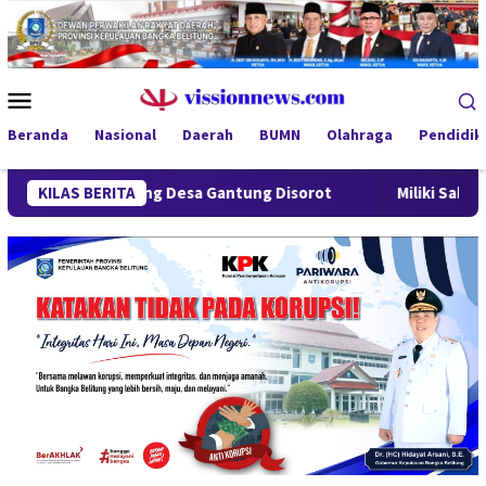
Loncat
ke
konten
Menu
Mobile
Beranda
Nasional
Daerah
BUMN
Olahraga
Pendidik
indung Desa Gantung Disorot
KILAS BERITA
Miliki Sabu 50 Gram, IRT d