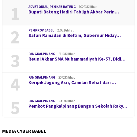
1
ADVETORIAL
,
PEMKAB BATENG
10223 Dilihat
Bupati Bateng Hadiri Tabligh Akbar Perin…
2
PEMPROV BABEL
2392 Dilihat
Safari Ramadan di Beltim, Gubernur Hiday…
3
PANGKALPINANG
2113 Dilihat
Reuni Akbar SMA Muhammadiyah Ke-57, Didi…
4
PANGKALPINANG
2072 Dilihat
Keripik Jagung Asri, Camilan Sehat dari …
5
PANGKALPINANG
2069 Dilihat
Pemkot Pangkalpinang Bangun Sekolah Raky…
MEDIA CYBER BABEL