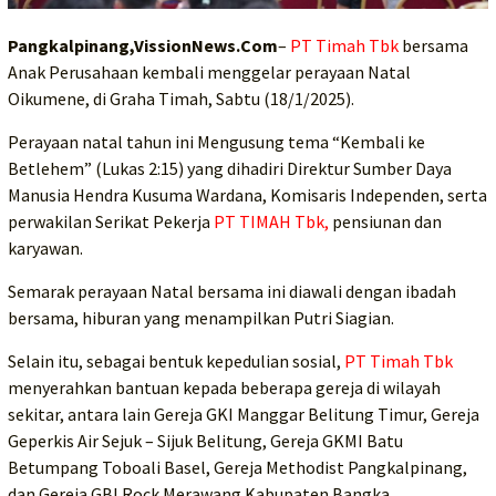
Pangkalpinang,VissionNews.Com
–
PT Timah Tbk
bersama
Anak Perusahaan kembali menggelar perayaan Natal
Oikumene, di Graha Timah, Sabtu (18/1/2025).
Perayaan natal tahun ini Mengusung tema “Kembali ke
Betlehem” (Lukas 2:15) yang dihadiri Direktur Sumber Daya
Manusia Hendra Kusuma Wardana, Komisaris Independen, serta
perwakilan Serikat Pekerja
PT TIMAH Tbk,
pensiunan dan
karyawan.
Semarak perayaan Natal bersama ini diawali dengan ibadah
bersama, hiburan yang menampilkan Putri Siagian.
Selain itu, sebagai bentuk kepedulian sosial,
PT Timah Tbk
menyerahkan bantuan kepada beberapa gereja di wilayah
sekitar, antara lain Gereja GKI Manggar Belitung Timur, Gereja
Geperkis Air Sejuk – Sijuk Belitung, Gereja GKMI Batu
Betumpang Toboali Basel, Gereja Methodist Pangkalpinang,
dan Gereja GBI Rock Merawang Kabupaten Bangka.