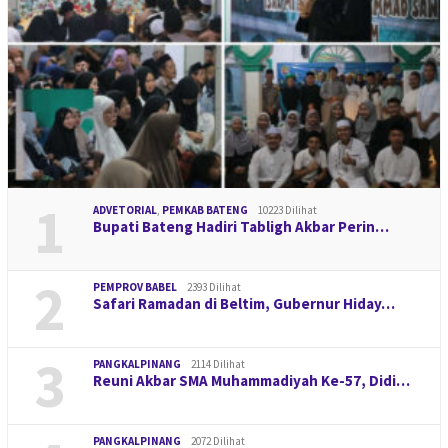
1
ADVETORIAL
,
PEMKAB BATENG
10223 Dilihat
Bupati Bateng Hadiri Tabligh Akbar Perin…
2
PEMPROV BABEL
2393 Dilihat
Safari Ramadan di Beltim, Gubernur Hiday…
3
PANGKALPINANG
2114 Dilihat
Reuni Akbar SMA Muhammadiyah Ke-57, Didi…
PANGKALPINANG
2072 Dilihat