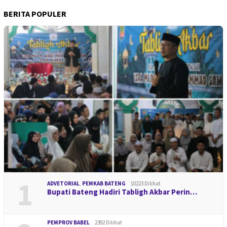
BERITA POPULER
1
ADVETORIAL
,
PEMKAB BATENG
10223 Dilihat
Bupati Bateng Hadiri Tabligh Akbar Perin…
PEMPROV BABEL
2392 Dilihat