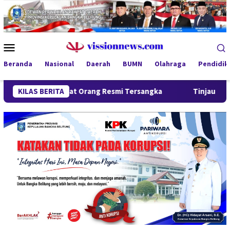
Loncat
ke
konten
Menu
Mobile
Beranda
Nasional
Daerah
BUMN
Olahraga
Pendidik
t, Empat Orang Resmi Tersangka
KILAS BERITA
Tinjau Program MBG 3B di