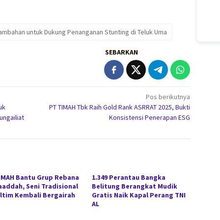
ambahan untuk Dukung Penanganan Stunting di Teluk Uma
SEBARKAN
Pos berikutnya
uk
PT TIMAH Tbk Raih Gold Rank ASRRAT 2025, Bukti
ngailiat
Konsistensi Penerapan ESG
IMAH Bantu Grup Rebana
1.349 Perantau Bangka
aaddah, Seni Tradisional
Belitung Berangkat Mudik
eltim Kembali Bergairah
Gratis Naik Kapal Perang TNI
AL