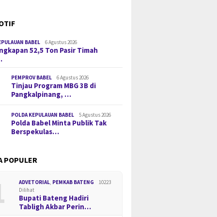
OTIF
EPULAUAN BABEL
6 Agustus 2026
gkapan 52,5 Ton Pasir Timah
…
PEMPROV BABEL
6 Agustus 2026
Tinjau Program MBG 3B di
Pangkalpinang, …
POLDA KEPULAUAN BABEL
5 Agustus 2026
Polda Babel Minta Publik Tak
Berspekulas…
A POPULER
1
ADVETORIAL
,
PEMKAB BATENG
10223
Dilihat
Bupati Bateng Hadiri
Tabligh Akbar Perin…