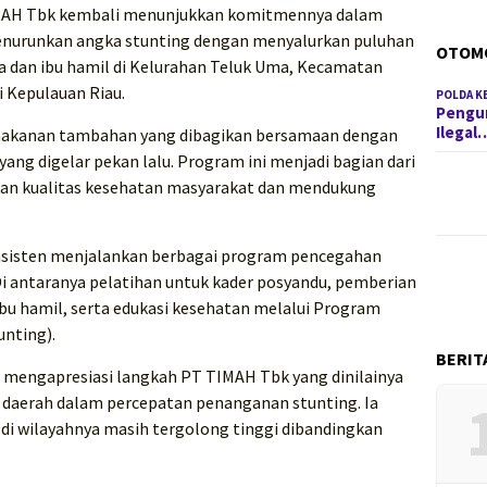
AH Tbk kembali menunjukkan komitmennya dalam
urunkan angka stunting dengan menyalurkan puluhan
OTOM
 dan ibu hamil di Kelurahan Teluk Uma, Kecamatan
 Kepulauan Riau.
POLDA K
Pengun
Ilegal
makanan tambahan yang dibagikan bersamaan dengan
ang digelar pekan lalu. Program ini menjadi bagian dari
an kualitas kesehatan masyarakat dan mendukung
onsisten menjalankan berbagai program pencegahan
 Di antaranya pelatihan untuk kader posyandu, pemberian
bu hamil, serta edukasi kesehatan melalui Program
nting).
BERIT
, mengapresiasi langkah PT TIMAH Tbk yang dinilainya
daerah dalam percepatan penanganan stunting. Ia
i wilayahnya masih tergolong tinggi dibandingkan