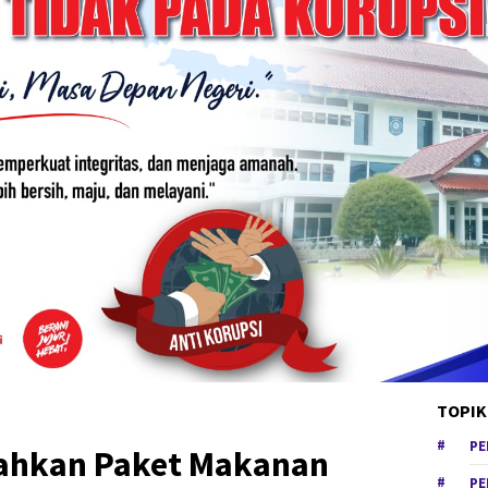
TOPIK
PE
rahkan Paket Makanan
PE