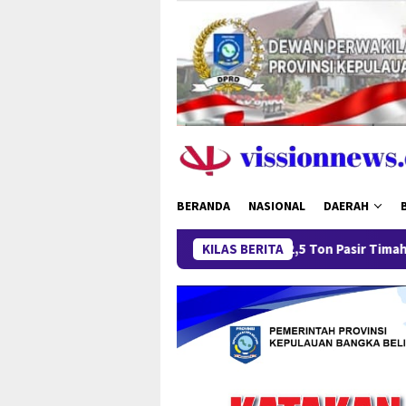
Loncat
ke
konten
BERANDA
NASIONAL
DAERAH
Pengungkapan 52,5 Ton Pasir Timah Ilegal di Belitung
KILAS BERITA