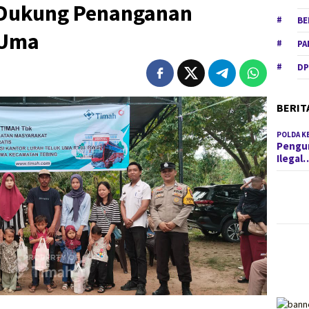
Dukung Penanganan
BE
 Uma
PA
DP
BERIT
POLDA K
Pengun
Ilegal