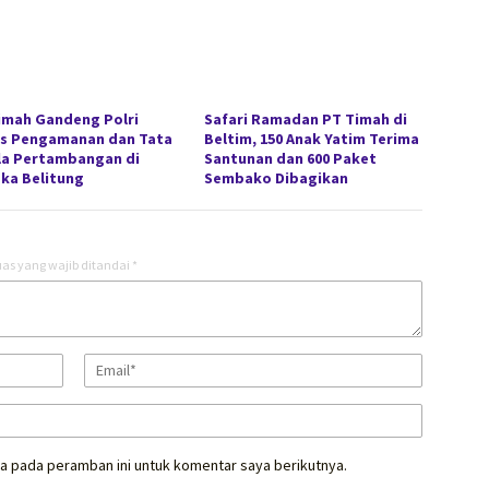
imah Gandeng Polri
Safari Ramadan PT Timah di
s Pengamanan dan Tata
Beltim, 150 Anak Yatim Terima
la Pertambangan di
Santunan dan 600 Paket
ka Belitung
Sembako Dibagikan
as yang wajib ditandai
*
a pada peramban ini untuk komentar saya berikutnya.