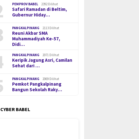
2
PEMPROV BABEL
2392 Dilihat
Safari Ramadan di Beltim,
Gubernur Hiday…
3
PANGKALPINANG
2113 Dilihat
Reuni Akbar SMA
Muhammadiyah Ke-57,
Didi…
4
PANGKALPINANG
2071 Dilihat
Keripik Jagung Asri, Camilan
Sehat dari …
5
PANGKALPINANG
2069 Dilihat
Pemkot Pangkalpinang
Bangun Sekolah Raky…
 CYBER BABEL