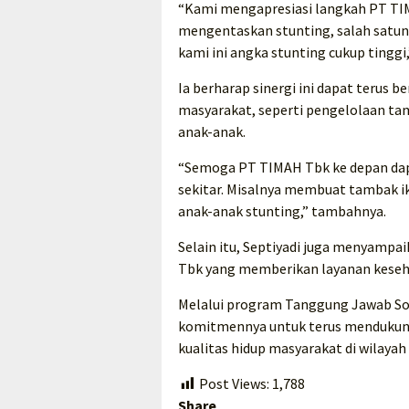
“Kami mengapresiasi langkah PT T
mengentaskan stunting, salah satu
kami ini angka stunting cukup tinggi,”
Ia berharap sinergi ini dapat terus
masyarakat, seperti pengelolaan ta
anak-anak.
“Semoga PT TIMAH Tbk ke depan dap
sekitar. Misalnya membuat tambak ik
anak-anak stunting,” tambahnya.
Selain itu, Septiyadi juga menyampa
Tbk yang memberikan layanan keseh
Melalui program Tanggung Jawab So
komitmennya untuk terus mendukun
kualitas hidup masyarakat di wilayah
Post Views:
1,788
Share