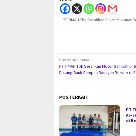
PT TIMAH Tbk Serahkan Paket Makanan T
Navigasi
Pos sebelumnya
PT TIMAH Tbk Serahkan Motor Sampah unt
pos
Dukung Bank Sampah Basayan Berseri di Su
POS TERKAIT
PT T
AS-S
di B