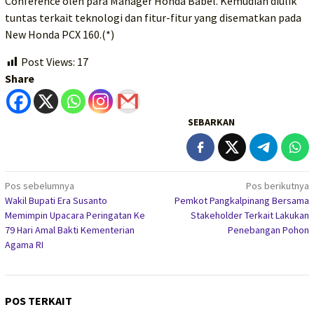
Conference oleh para Manager Honda Babel. Kemudian diulik
tuntas terkait teknologi dan fitur-fitur yang disematkan pada
New Honda PCX 160.(*)
Post Views:
17
Share
SEBARKAN
Navigasi
Pos sebelumnya
Pos berikutnya
Wakil Bupati Era Susanto
Pemkot Pangkalpinang Bersama
pos
Memimpin Upacara Peringatan Ke
Stakeholder Terkait Lakukan
79 Hari Amal Bakti Kementerian
Penebangan Pohon
Agama RI
POS TERKAIT