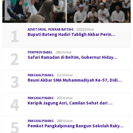
1
ADVETORIAL
,
PEMKAB BATENG
10223 Dilihat
Bupati Bateng Hadiri Tabligh Akbar Perin…
2
PEMPROV BABEL
2392 Dilihat
Safari Ramadan di Beltim, Gubernur Hiday…
3
PANGKALPINANG
2113 Dilihat
Reuni Akbar SMA Muhammadiyah Ke-57, Didi…
4
PANGKALPINANG
2071 Dilihat
Keripik Jagung Asri, Camilan Sehat dari …
5
PANGKALPINANG
2069 Dilihat
Pemkot Pangkalpinang Bangun Sekolah Raky…