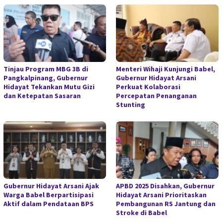
Tinjau Program MBG 3B di
Menteri Wihaji Kunjungi Babel,
Pangkalpinang, Gubernur
Gubernur Hidayat Arsani
Hidayat Tekankan Mutu Gizi
Perkuat Kolaborasi
dan Ketepatan Sasaran
Percepatan Penanganan
Stunting
Gubernur Hidayat Arsani Ajak
APBD 2025 Disahkan, Gubernur
Warga Babel Berpartisipasi
Hidayat Arsani Prioritaskan
Aktif dalam Pendataan BPS
Pembangunan RS Jantung dan
Stroke di Babel