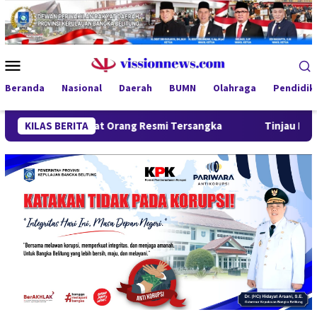
Loncat
ke
konten
Menu
Mobile
Beranda
Nasional
Daerah
BUMN
Olahraga
Pendidik
 Empat Orang Resmi Tersangka
KILAS BERITA
Tinjau Program MBG 3B di 