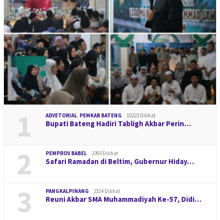
1
ADVETORIAL
,
PEMKAB BATENG
10223 Dilihat
Bupati Bateng Hadiri Tabligh Akbar Perin…
2
PEMPROV BABEL
2393 Dilihat
Safari Ramadan di Beltim, Gubernur Hiday…
3
PANGKALPINANG
2114 Dilihat
Reuni Akbar SMA Muhammadiyah Ke-57, Didi…