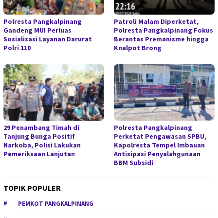
Polresta Pangkalpinang
Patroli Malam Diperketat,
Gandeng MUI Perluas
Polresta Pangkalpinang Fokus
Sosialisasi Layanan Darurat
Berantas Premanisme hingga
Polri 110
Knalpot Brong
29 Penambang Timah di
Polresta Pangkalpinang
Tanjung Bunga Positif
Perketat Pengawasan SPBU,
Narkoba, Polisi Lakukan
Kapolresta Tempel Imbauan
Pemeriksaan Lanjutan
Antisipasi Penyalahgunaan
BBM Subsidi
TOPIK POPULER
PEMKOT PANGKALPINANG