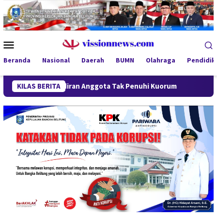
Loncat
ke
konten
Menu
Mobile
Beranda
Nasional
Daerah
BUMN
Olahraga
Pendidik
ehadiran Anggota Tak Penuhi Kuorum
KILAS BERITA
SiLPA Terkoreksi, P