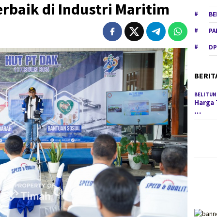
rbaik di Industri Maritim
BE
PA
DP
BERIT
BELITUN
Harga 
…