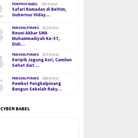
2
PEMPROV BABEL
2392 Dilihat
Safari Ramadan di Beltim,
Gubernur Hiday…
3
PANGKALPINANG
2113 Dilihat
Reuni Akbar SMA
Muhammadiyah Ke-57,
Didi…
4
PANGKALPINANG
2072 Dilihat
Keripik Jagung Asri, Camilan
Sehat dari …
5
PANGKALPINANG
2069 Dilihat
Pemkot Pangkalpinang
Bangun Sekolah Raky…
 CYBER BABEL