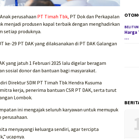
OTOM
Anak perusahaan
PT Timah Tbk,
PT Dok dan Perkapalan
k menjadi produsen kapal terbaik dengan menghadirkan
BELITUN
am setiap produknya.
Harga 
…
HUT ke-29 PT DAK yang dilaksanakan di PT DAK Galangan
ang jatuh 1 Februari 2025 lalu digelar beragam
tan sosial donor dan bantuan bagi masyarakat.
adiri Direktur SDM PT Timah Tbk Hendra Kusuma
 mitra kerja, penerima bantuan CSR PT DAK, serta turut
langan Lombok.
BERIT
mpatan ini mengajak seluruh karyawan untuk memupuk
p perusahaan.
kita menyayangi keluarga sendiri, agar tercipta
k,” ucapnya.