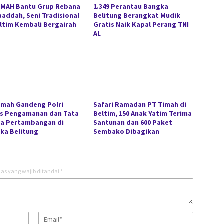
IMAH Bantu Grup Rebana
1.349 Perantau Bangka
aaddah, Seni Tradisional
Belitung Berangkat Mudik
eltim Kembali Bergairah
Gratis Naik Kapal Perang TNI
AL
imah Gandeng Polri
Safari Ramadan PT Timah di
s Pengamanan dan Tata
Beltim, 150 Anak Yatim Terima
la Pertambangan di
Santunan dan 600 Paket
ka Belitung
Sembako Dibagikan
as yang wajib ditandai
*