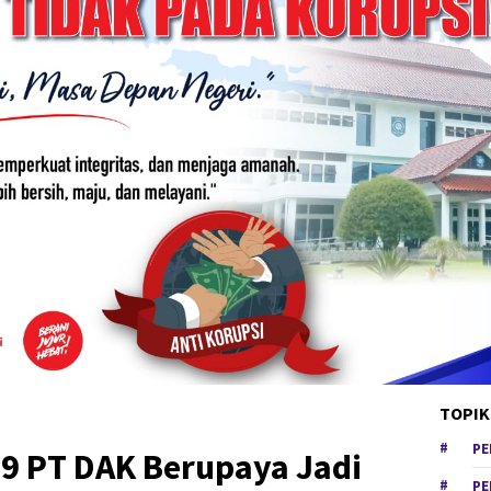
TOPIK
PE
9 PT DAK Berupaya Jadi
PE