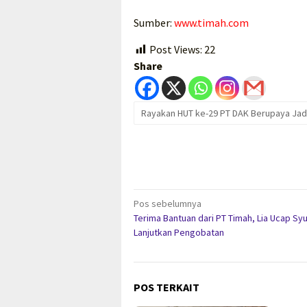
Sumber:
www.timah.com
Post Views:
22
Share
Rayakan HUT ke-29 PT DAK Berupaya Jadi 
Navigasi
Pos sebelumnya
Terima Bantuan dari PT Timah, Lia Ucap Syu
pos
Lanjutkan Pengobatan
POS TERKAIT