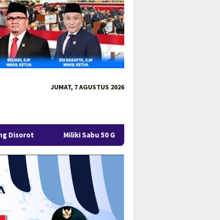
JUMAT, 7 AGUSTUS 2026
Miliki Sabu 50 Gram, IRT di Pangkalpinang Ditangkap Ditresnark