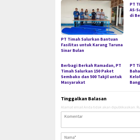
PT T
AS-S
di B
PT Timah Salurkan Bantuan
Fasilitas untuk Karang Taruna
Sinar Bulan
Berbagi Berkah Ramadan, PT
PT T
Timah Salurkan 150 Paket
Baha
Sembako dan 500 Takjil untuk
Kelo
Masyarakat
Bang
Tinggalkan Balasan
Alamat email Anda tidak akan dipublikasikan.
Ru